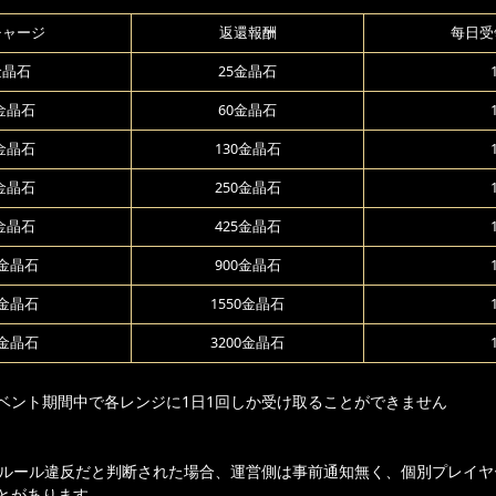
チャージ
返還報酬
每日受
金晶石
25金晶石
5金晶石
60金晶石
0金晶石
130金晶石
0金晶石
250金晶石
0金晶石
425金晶石
0金晶石
900金晶石
0金晶石
1550金晶石
0金晶石
3200金晶石
ベント期間中で各レンジに1日1回しか受け取ることができません
ムルール違反だと判断された場合、運営側は事前通知無く、個別プレイヤ
とがあります。