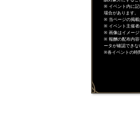
※ イベント内に
場合があります。
※ 当ページの掲
※ イベント主催
※ 画像はイメー
※ 報酬の配布内
ータが確認できな
※各イベントの時