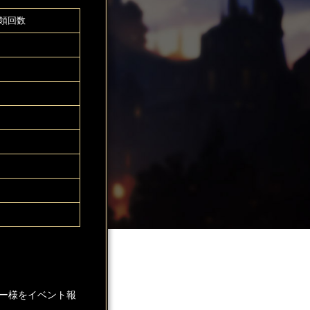
領回数
1
1
1
1
1
1
1
1
ー様をイベント報