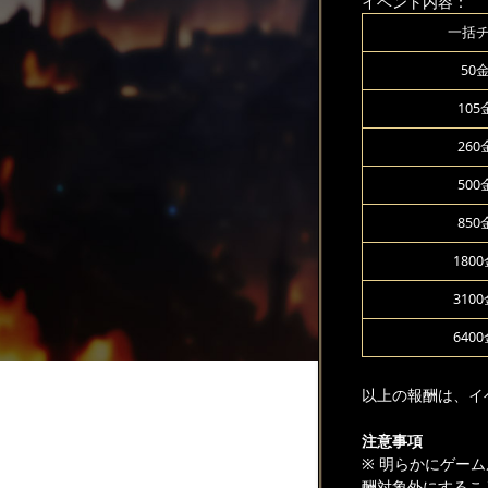
イベント内容：
一括
50
10
26
50
85
180
310
640
以上の報酬は、イ
注意事項
※ 明らかにゲー
酬対象外にするこ