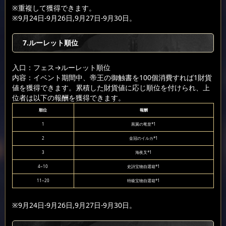
※重複して獲得できます。
※9月24日-9月26日,9月27日-9月30日。
7.ルーレット順位
入口：フェス
→ルーレット順位
内容：イベント期間中、帝王の御触書を100個消費すれば1財貨
値を獲得できます。累積した財貨値に応じ順位を付けられ、上
位者は以下の報酬を獲得できます。
順位
報酬
1
黒翼の竜皇*1
2
金冠のイルカ*1
3
海夜叉*1
4~10
史詩宝物自選箱*1
11~20
特級宝物自選箱*1
※9月24日-9月26日,9月27日-9月30日。