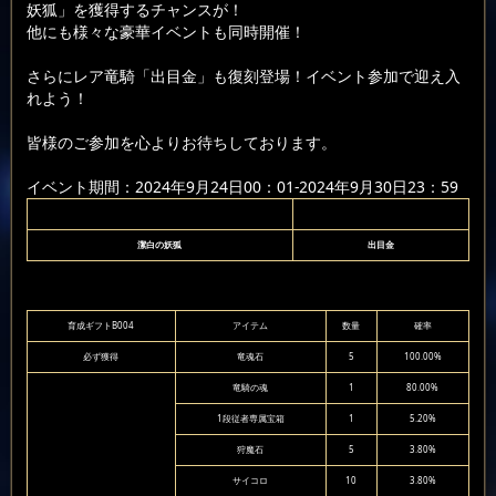
妖狐」を獲得するチャンスが！
他にも様々な豪華イベントも同時開催！
さらにレア竜騎「出目金」も復刻登場！イベント参加で迎え入
れよう！
皆様のご参加を心よりお待ちしております。
イベント期間：2024年9月24日00：01-2024年9月30日23：59
潔白の妖狐
出目金
育成ギフトB004
アイテム
数量
確率
必ず獲得
竜魂石
5
100.00%
竜騎の魂
1
80.00%
1段従者専属宝箱
1
5.20%
狩魔石
5
3.80%
サイコロ
10
3.80%