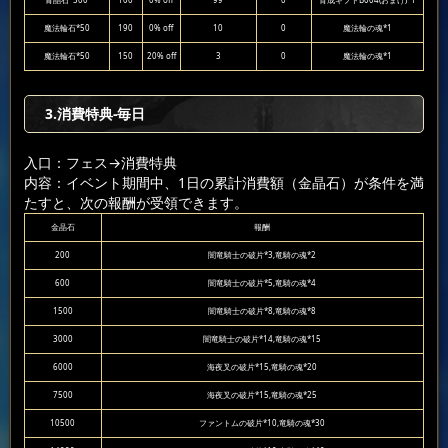
青晶石*500
100
0% off
99
0
育成ギフトB004(おまけ)*1
魔法輪石*50
190
0% off
10
0
魔法輪の魂*1
魔法輪石*50
150
20% off
3
0
魔法輪の魂*1
3.消費特典-毎日
入口：フェス
→消費特典
内容：イベント期間中、1日の累計消費額（金晶石）が条件を満
たすと、次の報酬が受領できます。
金晶石
報酬
200
闇竜騎士の破片*3,竜騎の魂*2
600
闇竜騎士の破片*5,竜騎の魂*4
1500
闇竜騎士の破片*8,竜騎の魂*8
3000
闇竜騎士の破片*14,竜騎の魂*15
6000
海夜叉の破片*15,竜騎の魂*20
7500
海夜叉の破片*15,竜騎の魂*25
10500
ファントムの破片*10,竜騎の魂*30