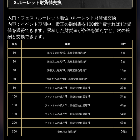
8.ルーレット財貨値交換
入口：フェス
→ルーレット順位
→ルーレット財貨値交換
内容：イベント期間中、帝王の御触書を100個消費すれば1財貨
値を獲得できます。累積した財貨値が条件を満たすと、次の報
酬と交換できます。
得点
報酬
回数
10
海夜叉の破片*5、高級宝物自選箱*1
4抽
20
海夜叉の破片*7、高級宝物自選箱*1
7抽
40
海夜叉の破片*8、高級宝物自選箱*1
14抽
60
海夜叉の破片*10、高級宝物自選箱*1
20抽
80
ファントムの破片*8、特級宝物自選箱*1
27抽
100
ファントムの破片*8、特級宝物自選箱*1
34抽
130
ファントムの破片*8、特級宝物自選箱*1
44抽
160
ファントムの破片*8、特級宝物自選箱*1
54抽
200
ファントムの破片*8、特級宝物自選箱*1
67抽
300
金色符文自選箱*1
100抽