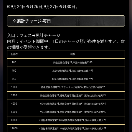
※9月24日-9月26日,9月27日-9月30日。
9.累計チャージ-毎日
入口：フェス
→累計チャージ
内容：イベント期間中、1日のチャージ額が条件を満たすと、次
の報酬が受領できます。
金晶石
報酬
100
高級宝物自選箱*2,帝王の御触書*100
400
高級宝物自選箱*3,潔白の妖狐の破片*1
850
特級宝物自選箱*1,潔白の妖狐の破片*1
1800
特級宝物自選箱*2, アテーナーの破片*6,潔白の妖狐の破片*2
2800
特級宝物自選箱*3,特級変身専属自選箱*1,潔白の妖狐の破片*3
4000
史詩宝物自選箱*1,特級変身専属自選箱*1,潔白の妖狐の破片*4
6000
史詩宝物自選箱*1,特級変身専属自選箱*1,潔白の妖狐の破片*5
8000
2段従者専属宝箱*3,特級変身専属自選箱*1,潔白の妖狐の破片*6
12000
4段従者専属宝箱*1,特級変身専属自選箱*2,潔白の妖狐の破片*8