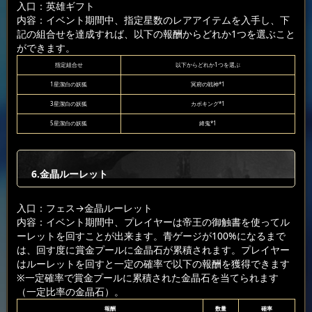
入口：英雄ギフト
内容：イベント期間中、指定星数のレアアイテムを入手し、下
記の組合せを達成すれば、以下の報酬からどれか1つを選ぶこと
ができます。
指定組合せ
以下からどれか1つを選ぶ
1星潔白の妖狐
冥府の戦神*1
3星潔白の妖狐
カボキング*1
5星潔白の妖狐
絳鬼*1
6.金晶ルーレット
入口：フェス
→金晶ルーレット
内容：イベント期間中、プレイヤーは帝王の御触書を使ってル
ーレットを回すことが出来ます。青ゲージが100%になるまで
は、回す度に賞金プールに金晶石が累積されます。プレイヤー
はルーレットを回すと一定の確率で以下の報酬を獲得できます
※一定確率で賞金プールに累積された金晶石を当てられます
（一定比率の金晶石）。
報酬
数量
確率