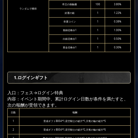
帝王の御触書
100
3.80%
ランダムで獲得
好運の鎚
1
1.22%
幸運コイン
1
0.38%
青銅召喚令1
1
1.00%
白銀召喚令1
1
0.50%
黄金召喚令1
1
0.30%
1.ログインギフト
入口：フェス
→ログイン特典
内容：イベント期間中、累計ログイン日数が条件を満たすと、
次の報酬が受領できます。
日数
報酬
1
育成ギフトB004*1,星空騎士の破片*1,天竜の輪の破片*5
2
育成ギフトB004*1,星空騎士の破片*2,天竜の輪の破片*5