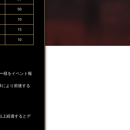
50
10
15
10
ー様をイベント報
捗により前後する
以上経過するとデ