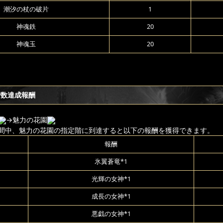
潮汐の杖の破片
1
神魂鉄
20
神魂玉
20
階数達成報酬
→魅力の花園
間中、魅力の花園の指定階に到達すると以下の報酬を獲得できます。
報酬
氷翼蒼竜*1
光輝の女神*1
成長の女神*1
悪戯の女神*1