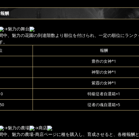
位報酬
→魅力の舞台
間中、魅力の花園の到達階数より順位を付けられ、一定の順位にランク
す。
位
報酬
豊作の女神*1
神聖の女神*1
紫霞の女神*1
10
特級従者自選箱×1
50
従者の魂自選箱×5
→魅力の農場
→商店
間中、魅力の農場-商店ページに種を購入し、育成させると、各種報酬