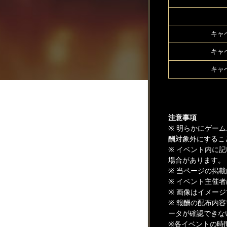
キャベ
キャベ
キャベ
注意事項
※ 明らかにゲー
酬対象外にするこ
※ イベント内に
場合があります。
※ 当ページの掲
※ イベント主催
※ 画像はイメー
※ 報酬の配布内
ータが確認できな
※各イベントの時