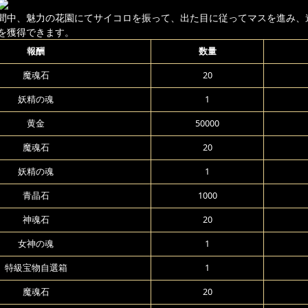
間中、魅力の花園にてサイコロを振って、出た目に従ってマスを進み、
を獲得できます。
報酬
数量
魔魂石
20
妖精の魂
1
黄金
50000
魔魂石
20
妖精の魂
1
青晶石
1000
神魂石
20
女神の魂
1
特級宝物自選箱
1
魔魂石
20