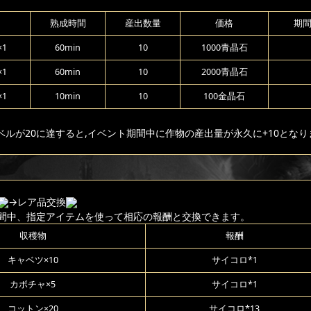
熟成時間
産出数量
価格
期
1
60min
10
1000青晶石
1
60min
10
2000青晶石
1
10min
10
100金晶石
ベルが20に達すると,イベント期間中に作物の産出量が永久に+10となり
→レア品交換
間中、指定アイテムを使って相応の報酬と交換できます。
収穫物
報酬
キャベツ×10
サイコロ*1
カボチャ×5
サイコロ*1
コットン×20
サイコロ*13