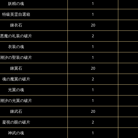
妖精の魂
1
特級英霊自選箱
1
錬衣石
20
悪魔の礼装の破片
2
衣装の魂
1
潮汐の聖装の破片
1
錬翼石
20
魂の魔翼の破片
2
光翼の魂
1
潮汐の光翼の破片
1
錬武石
20
凝視の眼の破片
2
神武の魂
1