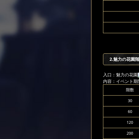
2.魅力の花園
入口：魅力の花園
内容：イベント期
階数
30
60
120
200