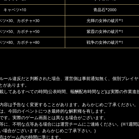
キャベツ×10
青晶石*2000
ツ×30、カボチャ×30
光輝の女神の破片*1
ツ×50、カボチャ×50
紫霞の女神の破片*1
ツ×80、カボチャ×80
戦争の女神の破片*1
ムルール違反だと判断された場合、運営側は事前通知無く、個別プレイヤ
とがあります。
記載してあるすべての時間(公表時間、報酬配布時間など)は実際の作業進
載内容は予告なく変更することがあります。あらかじめご了承ください。
者は、今回のイベントにつき最終的な解釈権を有します。
ジです。実際のゲーム画面とは異なる場合がございます。
容等に、不明な点等ある場合には運営チームにご連絡ください。(※1週間
い場合がございます。あらかじめご了承下さい。)
間はゲーム内の時間に準じます。