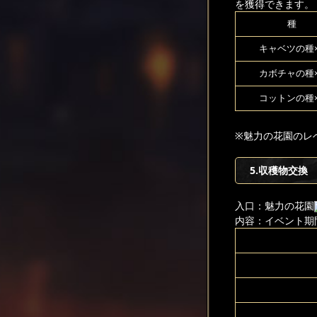
を獲得できます。
種
キャベツの種×
カボチャの種×
コットンの種×
※魅力の花園のレ
5.収穫物交換
入口：魅力の花園
内容：イベント期