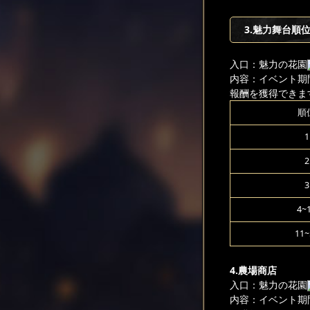
3.魅力舞台順
入口：魅力の花園
内容：イベント期
報酬を獲得できま
順
1
2
3
4~
11~
4.農場商店
入口：魅力の花園
内容：イベント期