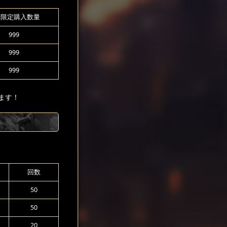
間限定購入数量
999
999
999
ます！
回数
50
50
20