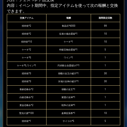
内容：イベント期間中、指定アイテムを使って次の報酬と交換
できます。
交換アイテム
報酬
期間限定回数
招待状*2
青晶石*4000
99
招待状*2
従者の魂自選箱*1
10
招待状*10
ケーキ*1
10
ケーキ*2
特級宝物自選箱*1
5
ケーキ*5
ワイン*1
1
ケーキ*5,ワイン*1
円卓騎士自選箱Lv1*1
1
招待状*3
胡蝶の女王の破片*1
30
招待状*3
氷域の女神の破片*1
30
青銅召喚令*2
胡蝶の女王*1
1
白銀召喚令*2
紫霞の女神*1
1
黄金召喚令*2
戦争の女神*1
1
聖光の源*100
倉庫拡張券*1
10
招待状*1
サイコロ*5
5