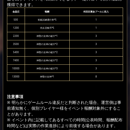
獲得できます。
金晶石
報酬
何回目賞金プールに投入
500
初級試練通行券*5
1
1200
侍从召唤币*5
1
2200
神聖の女神の破片*1
3
3500
神聖の女神の破片*2
3
5400
神聖の女神の破片*2
3
7400
神聖の女神の破片*2
3
10000
神聖の女神の破片*3
3
13000
神聖の女神*1
8
注意事項
※ 明らかにゲームルール違反だと判断された場合、運営側は事
前通知無く、個別プレイヤー様をイベント報酬対象外にするこ
とがあります。
※ イベント内に記載してあるすべての時間(公表時間、報酬配布
時間など)は実際の作業進捗により前後する場合があります。