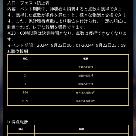
入口：フェス
→頂上表
内容：ベント期間中、神魂石を消費すると点数を獲得できま
す。獲得した点数が条件を満たすと、様々な報酬と交換できま
す。また、累計獲得点数により順位を付けられ、一定の順位に
到達すれば、レアな報酬を獲得できます。
※23：00時以降は決算時間となり、点数は獲得できなくなりま
す。
イベント期間：2024年9月22日00：01-2024年9月22日23：59
a.順位報酬
順位
報酬
1
悪戯の女神*1
2
胡蝶の女王*1
3
胡蝶の女王*1
4-10
稀有侍从自选箱*1
11-20
従者の魂自選箱*5
b.得点報酬
得点
報酬