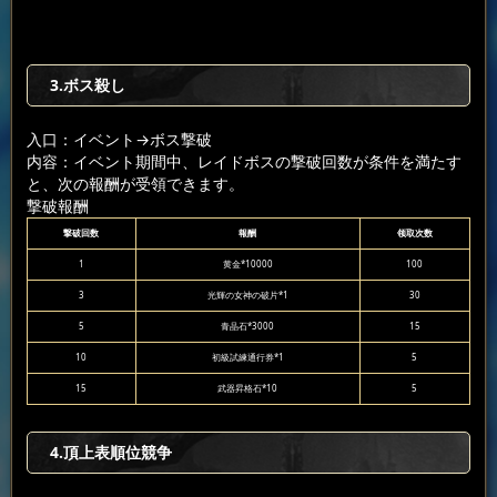
3.ボス殺し
入口：イベント
→ボス撃破
内容：イベント期間中、レイドボスの撃破回数が条件を満たす
と、次の報酬が受領できます。
撃破報酬
撃破回数
報酬
领取次数
1
黄金*10000
100
3
光輝の女神の破片*1
30
5
青晶石*3000
15
10
初級試練通行券*1
5
15
武器昇格石*10
5
4.頂上表順位競争