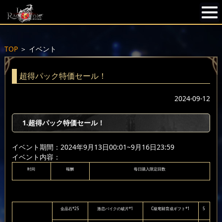
TOP
＞
イベント
超得パック特価セール！
2024-09-12
1.超得パック特価セール！
イベント期間：2024年9月13日00:01~9月16日23:59
イベント内容：
时间
報酬
每日購入限定回数
金晶石*25
激恋バイクの破片*1
C級竜騎育成ギフト*1
5