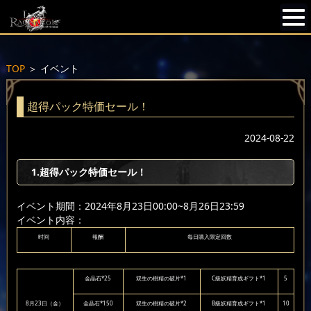
TOP
＞
イベント
超得パック特価セール！
2024-08-22
1.超得パック特価セール！
イベント期間：2024年8月23日00:00~8月26日23:59
イベント内容：
时间
報酬
每日購入限定回数
金晶石*25
双生の樹精の破片*1
C級妖精育成ギフト*1
5
8月23日（金）
金晶石*150
双生の樹精の破片*2
B級妖精育成ギフト*1
10