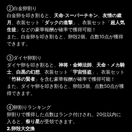
②白金卵割り
白金卵を叩き割ると、
天命·スーパーチキン
、
友情の歳
月
、衣装セット「
ダックの進撃
」、衣装セット「
超人気
生徒
」などの豪華報酬が確率で獲得可能！
また、白金卵を叩き割ると、卵殻2個、点数10点が獲得
できます。
③ダイヤ卵割り
ダイヤ卵を叩き割ると、
神将・金蝉法師
、
天命・メカ騎
士
、
白黒の幻想
、衣装セット「
宇宙怪盗
」、衣装セット
「
竹林の賢者
」を含む豪華報酬が確率で獲得可能！
また、ダイヤ卵を叩き割ると、卵殻3個、点数50点が獲
得できます。
④卵割りランキング
卵割りで獲得した点数はランク付けされ、20位以内に
入ると、
祭り星
が受領できます。
2.卵殻大交換