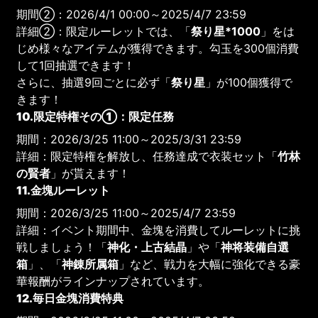
期間②：2026/4/1 00:00～2025/4/7 23:59
詳細②：限定ルーレットでは、「
祭り星*1000
」をは
じめ様々なアイテムが獲得できます。勾玉を300個消費
して1回抽選できます！
さらに、抽選9回ごとに必ず「
祭り星
」が100個獲得で
きます！
10.限定特権その①：限定任務
期間：2026/3/25 11:00～2025/3/31 23:59
詳細：限定特権を解放し、任務達成で衣装セット「
竹林
の賢者
」が貰えます！
11.金塊ルーレット
期間：2026/3/25 11:00～2025/4/7 23:59
詳細：イベント期間中、金塊を消費してルーレットに挑
戦しましょう！「
神化・上古結晶
」や「
神将装備自選
箱
」、「
神錬所属箱
」など、戦力を大幅に強化できる豪
華報酬がラインナップされています。
12.毎日金塊消費特典