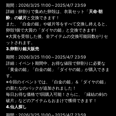
期間：2026/3/25 11:00～2025/4/7 23:59
詳細：卵割りで集めた卵殻は、衣装セット「
天命·朝
酔
」
の破片
と交換できます！
また、「白金の鎚」や破片等をすべて交換し終えると、
卵殻1個で大賞の「ダイヤの鎚」と交換できます!
※大賞を受領した後、全アイテムの交換可能回数がリセ
ットされます。
3.卵割り鎚大販売
期間：2026/3/25 11:00～2025/4/7 23:59
詳細：イベント期間中、お得な値段で卵割りに必要な
「黄金の鎚」「白金の鎚」「ダイヤの鎚」が購入できま
す。
※今回のイベントでは、「白金の鎚」＆「ダイヤの鎚」
の新たなのパックが追加されました！
毎日お得な価格で1回購入可能！さらに、「縁結の剣の
破片」などのアイテムもおまけで獲得できます！
4.仙人探し
期間：2026/3/25 11:00～2025/4/7 23:59