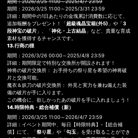
期間：2026/3/25 11:00～2025/4/7 23:59
期間：2026/3/25 11:00～2025/3/31 23:59
詳細：期間中の1日あたりの金塊累計消費数に応じて、
追加報酬をプレゼント！「
超級魂晶宝箱(外5)
」や「
3
段神宝の破片
」、「
神化・上古結晶
」など、貴重な育成
素材を獲得するチャンスです。
13.行商の狸
期間：2026/3/26 00:00～2025/4/8 23:59
詳細：期間限定で特別な交換所が開設されます！
神将の破片交換所： お手持ちの祭り星を希望の神将破
片と交換可能。
魔衣＆妖刀の破片交換所： 外見と実力を兼ね備えた装
備の破片が手に入ります。
この機会に、欲しかったあの破片を手に入れましょう！
14.時限特典・総合補償（新）
期間：2026/3/25 11:00～2026/4/7 23:59
詳細：イベント期間中、毎日【時限特典】-【総合補
償】にて、「
祭り星
」や「
勾玉
」を受け取ることができ