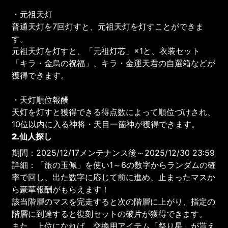
・元祖天灯
普通天灯を7回灯すと、元祖天灯を灯すことができま
す。
元祖天灯を灯すと、「元祖灯芯」×1と、衣装セット
「キラ・金烏の祝福」、キラ・金運天君の自選箱などが
獲得できます。
・天灯順位報酬
天灯を灯すと獲得できる得点数によって順位づけされ、
10位以内に入る神将・天目一箇神が獲得できます。
2.仙人探し
期間：2025/12/17メンテナンス後～2025/12/30 23:59
詳細：「旅の玉佩」を使い1～6の数字からランダムの確
率で回し、出た数字に応じて前に進め、止まったマスか
ら豪華報酬がもらえます！
該当階層のマスを完走すると次の階層に上がり、指定の
階層に到達すると復刻セットの破片が獲得できます。
また、上位になれば、交換用アイテム「祭り星」が貰え