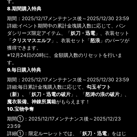
す。
8.期間購入特典
期間：2025/12/17メンテナンス後～2025/12/30 23:59
詳細:イベント期間中の累計金塊購入数に応じて、パン
ダシリーズ限定アイテム、「
妖刀・迅電
」、衣装セット
「
クリスマスエルフ
」、衣装セット「
怒浪
」のパーツが
獲得できます。
※12月24日の0時に、金額購入数のリセットを行いま
す。
9.毎日購入特典
期間：2025/12/17メンテナンス後～2025/12/30 23:59
詳細:毎日累計金塊購入数に応じて、
勾玉ギフト
（新）、
「
妖刀・迅電の破片
」、「
怒涛の浪の破片
」、
魔衣装備、神錬所属箱
がもらえます！
10.宝物争奪
期間①：2025/12/17メンテナンス後～2025/12/23
23:59
詳細①：限定ルーレットでは、「
妖刀・迅電
」をはじ