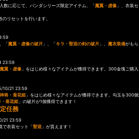
購入数に応じて、パンダシリーズ限定アイテム、「
魔翼・虚像
」、衣装セ
。
入数のリセットを行います。
3:59
、「
魔翼・虚像の破片
」、「
キラ・聖迎の剣の破片
」、
魔衣装備
がもら
 23:59
魔翼・虚像
」をはじめ様々なアイテムが獲得できます。300金塊ご購入
10/21 23:59
神将・蚕花姫
」をはじめ様々なアイテムが獲得できます。勾玉を300個
将・蚕花姫
」の破片が1個獲得できます！
限定任務
/21 23:59
成で衣装セット「
聖迎
」が貰えます！