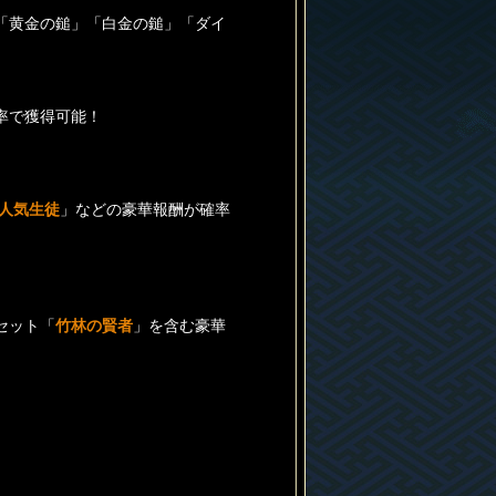
「黄金の鎚」「白金の鎚」「ダイ
率で獲得可能！
人気生徒
」などの豪華報酬が確率
セット「
竹林の賢者
」を含む豪華