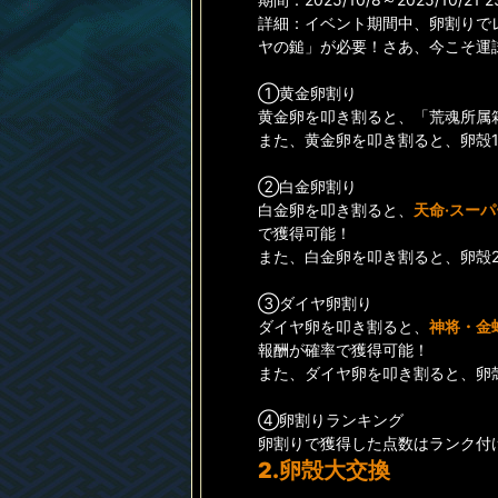
詳細：イベント期間中、卵割りで
ヤの鎚」が必要！さあ、今こそ運
①黄金卵割り
黄金卵を叩き割ると、「荒魂所属
また、黄金卵を叩き割ると、卵殻
②白金卵割り
白金卵を叩き割ると、
天命·スー
で獲得可能！
また、白金卵を叩き割ると、卵殻2
③ダイヤ卵割り
ダイヤ卵を叩き割ると、
神将・金
報酬が確率で獲得可能！
また、ダイヤ卵を叩き割ると、卵
④卵割りランキング
卵割りで獲得した点数はランク付
2.卵殻大交換