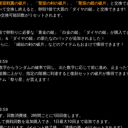
聖迎戦翼の破片
」、「
聖迎の剣の破片
」、「
聖迎の鎧の破片
」と交換で
べて交換し終えると、卵殻1個で大賞の「ダイヤの鎚」と交換できます!
の交換可能回数がリセットされます。
段で卵割りに必要な「黄金の鎚」「白金の鎚」「ダイヤの鎚」が購入で
鎚」＆「ダイヤの鎚」の新たなのパックが追加されました！
さらに、「縁結の剣の破片」などのアイテムもおまけで獲得できます！
3:59
の数字からランダムの確率で回し、出た数字に応じて前に進め、止まった
階層に上がり、指定の階層に到達すると復刻セットの破片が獲得できま
テム「祭り星」が貰えます！
3:59
す。回数消費後、2時間ごとに1回回復します。
して挑戦回数を追加購入でき、1日最大10回まで追加できます。
要になります。(イベント終了後、「誘惑の酒」がリセットされます)。