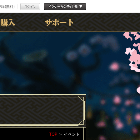
録(無料)
よくある質問
お問合わせ
利用規約
ﾌﾟﾗｲﾊﾞｼｰﾎﾟﾘｼｰ
TOP
＞
イベント