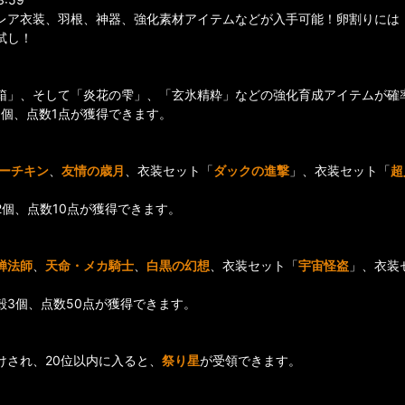
レア衣装、羽根、神器、強化素材アイテムなどが入手可能！卵割りには
試し！
箱」、そして「炎花の雫」、「玄氷精粋」などの強化育成アイテムが確
1個、点数1点が獲得できます。
パーチキン
、
友情の歳月
、衣装セット「
ダックの進撃
」、衣装セット「
超
個、点数10点が獲得できます。
蝉法師
、
天命・メカ騎士
、
白黒の幻想
、衣装セット「
宇宙怪盗
」、衣装
殻3個、点数50点が獲得できます。
けされ、20位以内に入ると、
祭り星
が受領できます。