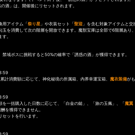
惑の酒」は、開催後にリセットされます。
換用アイテム「
祭り星
」や衣装セット「
聖迎
」を含む対象アイテムと交
勾玉を消費して次の階層を開放できます。魔獣宝庫は全部で6階層あり
ます。
、禁域ボスに挑戦すると50%の確率で「誘惑の酒」が獲得できます。
3:59
玉累計消費額に応じて、神化秘境の所属箱、内界幸運宝箱、
魔衣装備
がも
3:59
額を一括購入した日数に応じて、「白金の鎚」、「旅の玉佩」、「
魔翼
報酬を獲得できません。
のリセットを行います。
3:59