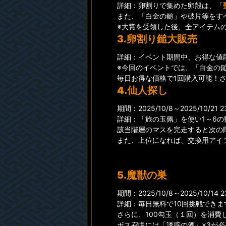
詳細：卵割りで集めた卵殻は、「
また、「白金の鎚」や破片等をす
※大賞を受領した後、全アイテム
3.卵割り鎚大販売
詳細：イベント期間中、お得な値
※今回のイベントでは、「白金の
毎日お得な価格で1回購入可能！
4.仙人探し
期間：2025/10/8～2025/10/21 2
詳細：「旅の玉佩」を使い1～6
該当階層のマスを完走すると次の
また、上位になれば、交換用アイ
5.魔獣の巣
期間：2025/10/8～2025/10/14 2
詳細：毎日無料で10回挑戦できま
さらに、100勾玉（１回）を消費
ボス召喚には「誘惑の酒」×3が必