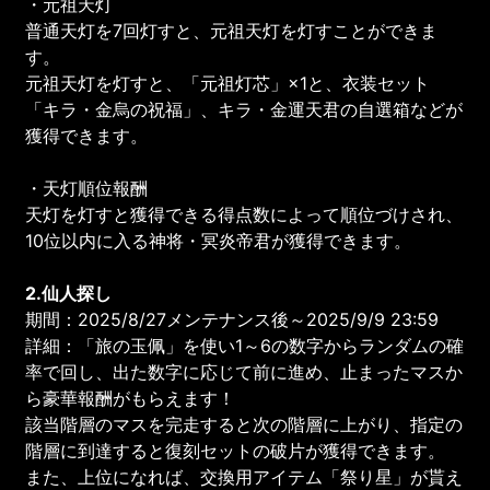
・元祖天灯
普通天灯を7回灯すと、元祖天灯を灯すことができま
す。
元祖天灯を灯すと、「元祖灯芯」×1と、衣装セット
「キラ・金烏の祝福」、キラ・金運天君の自選箱などが
獲得できます。
・天灯順位報酬
天灯を灯すと獲得できる得点数によって順位づけされ、
10位以内に入る神将・冥炎帝君が獲得できます。
2.仙人探し
期間：2025/8/27メンテナンス後～2025/9/9 23:59
詳細：「旅の玉佩」を使い1～6の数字からランダムの確
率で回し、出た数字に応じて前に進め、止まったマスか
ら豪華報酬がもらえます！
該当階層のマスを完走すると次の階層に上がり、指定の
階層に到達すると復刻セットの破片が獲得できます。
また、上位になれば、交換用アイテム「祭り星」が貰え