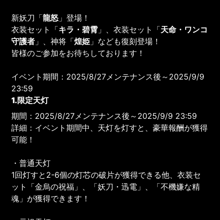
新妖刀「
龍怒
」登場！
衣装セット「
キラ・碧霄
」、衣装セット「
天命・ワンコ
守護者
」、神将「
煌姫
」なども復刻登場！
皆様のご参加をお待ちしております！
イベント期間：2025/8/27メンテナンス後～2025/9/9
23:59
1.限定天灯
期間：2025/8/27メンテナンス後～2025/9/9 23:59
詳細：イベント期間中、天灯を灯すと、豪華報酬が獲得
可能！
・普通天灯
1回灯すと2-6個の灯芯の破片が獲得できる他、衣装セ
ット「金烏の祝福」、「妖刀・迅電」、「不機嫌な精
魂」が獲得できます！