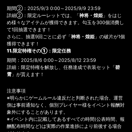
期間②：2025/9/3 0:00～2025/9/9 23:59
詳細②：限定ルーレットでは、「
神将・煌姫
」をはじ
め様々なアイテムが獲得できます。勾玉を300個消費し
て1回抽選できます！
さらに、抽選9回ごとに必ず「
神将・煌姫
」の破片が1個
獲得できます！
11.限定特権その①：限定任務
期間：2025/8/6 0:00～2025/8/12 23:59
詳細：限定特権を解放し、任務達成で衣装セット「
碧
霄
」が貰えます！
注意事項
※明らかにゲームルール違反だと判断された場合、運営
側は事前通知なく、個別プレイヤー様をイベント報酬対
象外にすることがあります。
※イベント内に記載してあるすべての時間(公表時間、報
酬配布時間など)は実際の作業進捗により前後する場合