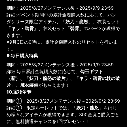
期間：2025/8/27メンテナンス後～2025/9/9 23:59
詳細:イベント期間中の累計金塊購入数に応じて、パン
ダシリーズ限定アイテム、「
妖刀・龍怒
」、衣装セット
「
キラ・碧霄
」、衣装セット「
碧霄
」のパーツが獲得で
きます。
※9月3日の0時に、累計金額購入数のリセットを行いま
す。
9.毎日購入特典
期間：2025/8/27メンテナンス後～2025/9/9 23:59
詳細:毎日累計金塊購入数に応じて、
勾玉ギフト
（新）、
「
妖刀・龍怒の破片
」、「
キラ・碧霄の杖の破
片
」、
魔衣装備
がもらえます！
10.宝物争奪
期間①：2025/8/27メンテナンス後～2025/9/2 23:59
詳細①：限定ルーレットでは、「
妖刀・龍怒
」をはじ
め様々なアイテムが獲得できます。300金塊ご購入ごと
に、無料抽選チャンスを1回プレゼント！