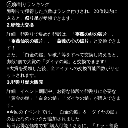
④卵割りランキング
卵割りで獲得した点数はランク付けされ、20位以内に
入ると、
祭り星
が受領できます。
2.卵殻大交換
詳細：卵割りで集めた卵殻は、「
薔薇の剣の破片
」、
「
薔薇仙羽の破片
」、「
薔薇の心の破片
」と交換できま
す！
また、「白金の鎚」や破片等をすべて交換し終えると、
卵殻1個で大賞の「ダイヤの鎚」と交換できます!
※大賞を受領した後、全アイテムの交換可能回数がリセ
ットされます。
3.卵割り鎚大販売
詳細：イベント期間中、お得な値段で卵割りに必要な
「黄金の鎚」「白金の鎚」「ダイヤの鎚」が購入できま
す。
※今回のイベントでは、「白金の鎚」＆「ダイヤの鎚」
の新たなのパックが追加されました！
毎日お得な価格で1回購入可能！さらに、「キラ・薔薇