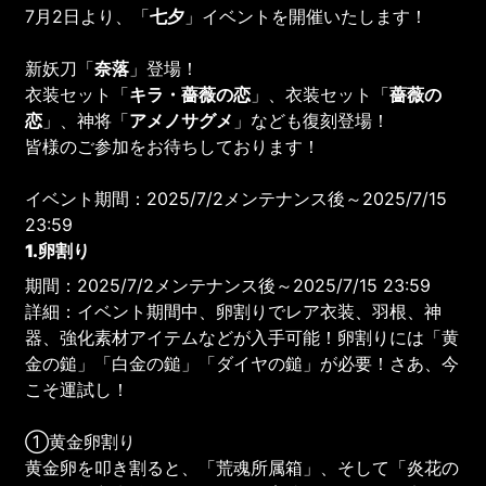
7月2日より、「
七夕
」イベントを開催いたします！
新妖刀「
奈落
」登場！
衣装セット「
キラ・薔薇の恋
」、衣装セット「
薔薇の
恋
」、神将「
アメノサグメ
」なども復刻登場！
皆様のご参加をお待ちしております！
イベント期間：2025/7/2メンテナンス後～2025/7/15
23:59
1.卵割り
期間：2025/7/2メンテナンス後～2025/7/15 23:59
詳細：イベント期間中、卵割りでレア衣装、羽根、神
器、強化素材アイテムなどが入手可能！卵割りには「黄
金の鎚」「白金の鎚」「ダイヤの鎚」が必要！さあ、今
こそ運試し！
①黄金卵割り
黄金卵を叩き割ると、「荒魂所属箱」、そして「炎花の