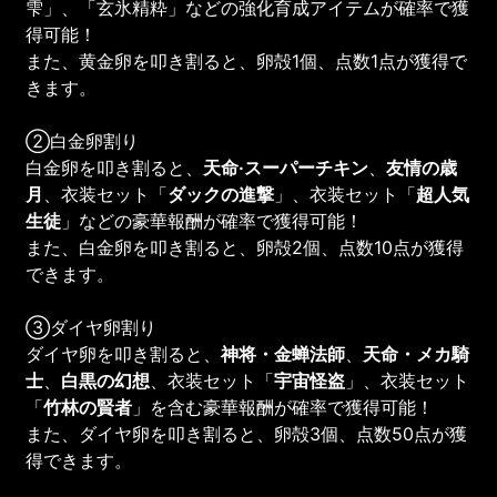
雫」、「玄氷精粋」などの強化育成アイテムが確率で獲
得可能！
また、黄金卵を叩き割ると、卵殻1個、点数1点が獲得で
きます。
②白金卵割り
白金卵を叩き割ると、
天命·スーパーチキン
、
友情の歳
月
、衣装セット「
ダックの進撃
」、衣装セット「
超人気
生徒
」などの豪華報酬が確率で獲得可能！
また、白金卵を叩き割ると、卵殻2個、点数10点が獲得
できます。
③ダイヤ卵割り
ダイヤ卵を叩き割ると、
神将・金蝉法師
、
天命・メカ騎
士
、
白黒の幻想
、衣装セット「
宇宙怪盗
」、衣装セット
「
竹林の賢者
」を含む豪華報酬が確率で獲得可能！
また、ダイヤ卵を叩き割ると、卵殻3個、点数50点が獲
得できます。