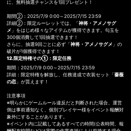
に、無料抽選チャンスを1回プレゼント！
期間②：2025/7/9 0:00～2025/7/15 23:59
詳細②：限定ルーレットでは、「
神将・アメノサグ
メ
」をはじめ様々なアイテムが獲得できます。勾玉を
300個消費して1回抽選できます！
さらに、抽選9回ごとに必ず「
神将・アメノサグメ
」の
破片が1個獲得できます！
12.限定特権その①：限定任務
期間：2025/7/9 0:00～2025/7/15 23:59
詳細：限定特権を解放し、任務達成で衣装セット「
薔薇
の恋
」が貰えます！
注意事項
※明らかにゲームルール違反だと判断された場合、運営
側は事前通知なく、個別プレイヤー様をイベント報酬対
象外にすることがあります。
※イベント内に記載してあるすべての時間(公表時間、報
酬配布時間など)は実際の作業進捗により前後する場合