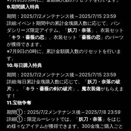
9.期間購入特典
期間：2025/7/2メンテナンス後～2025/7/15 23:59
詳細:イベント期間中の累計金塊購入数に応じて、パン
ダシリーズ限定アイテム、「
妖刀・奈落
」、衣装セット
「
キラ・薔薇の恋
」、衣装セット「
薔薇の恋
」のパーツ
が獲得できます。
※7月9日の0時に、累計金額購入数のリセットを行いま
す。
10.毎日購入特典
期間：2025/7/2メンテナンス後～2025/7/15 23:59
詳細:毎日累計金塊購入数に応じて、「
妖刀・奈落の破
片
」、「
キラ・薔薇の剣の破片
」、
魔衣装備
がもらえま
す！
11.宝物争奪
期間①：2025/7/2メンテナンス後～2025/7/8 23:59
詳細①：限定ルーレットでは、「
妖刀・奈落
」をはじ
め様々なアイテムが獲得できます。300金塊ご購入ごと