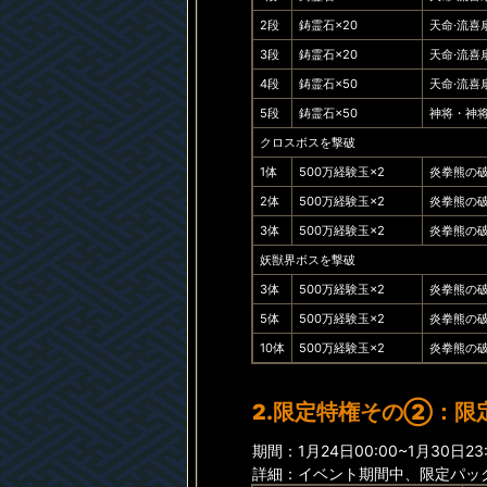
2段
鋳霊石×20
天命·流喜
3段
鋳霊石×20
天命·流喜
4段
鋳霊石×50
天命·流喜
5段
鋳霊石×50
神将・神将
クロスボスを撃破
1体
500万経験玉×2
炎拳熊の破
2体
500万経験玉×2
炎拳熊の破
3体
500万経験玉×2
炎拳熊の破
妖獣界ボスを撃破
3体
500万経験玉×2
炎拳熊の破
5体
500万経験玉×2
炎拳熊の破
10体
500万経験玉×2
炎拳熊の破
2.限定特権その②：限
期間：1月24日00:00~1月30日23:
詳細：イベント期間中、限定パッ