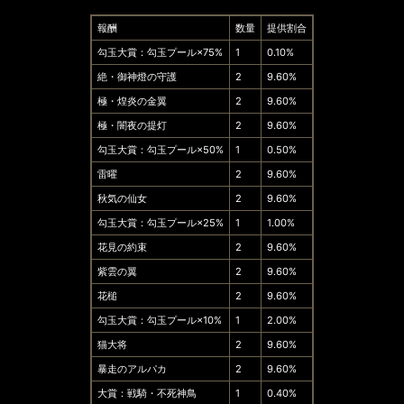
報酬
数量
提供割合
勾玉大賞：勾玉プール×75%
1
0.10%
絶・御神燈の守護
2
9.60%
極・煌炎の金翼
2
9.60%
極・闇夜の提灯
2
9.60%
勾玉大賞：勾玉プール×50%
1
0.50%
雷曜
2
9.60%
秋気の仙女
2
9.60%
勾玉大賞：勾玉プール×25%
1
1.00%
花見の約束
2
9.60%
紫雲の翼
2
9.60%
花槌
2
9.60%
勾玉大賞：勾玉プール×10%
1
2.00%
猫大将
2
9.60%
暴走のアルパカ
2
9.60%
大賞：戦騎・不死神鳥
1
0.40%