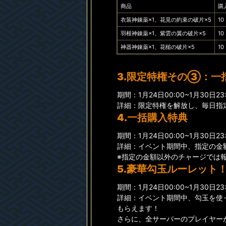
商品
購
衣装神錬薬×1、花見の約束の破片×5
10
羽根神錬薬×1、紫雲の翼の破片×5
10
神器神錬薬×1、花槌の破片×5
10
3.限定特権その③：一
期間：1月24日00:00~1月30日23:
詳細：限定特権を解放し、毎日指
4.一括購入特典
期間：1月24日00:00~1月30日23:
詳細：イベント期間中、指定の金
※指定の金額以外のチャージでは
5.豪華勾玉ルーレット
期間：1月24日00:00~1月30日23:
詳細：イベント期間中、勾玉を使
もらえます！
さらに、全サーバーのプレイヤー