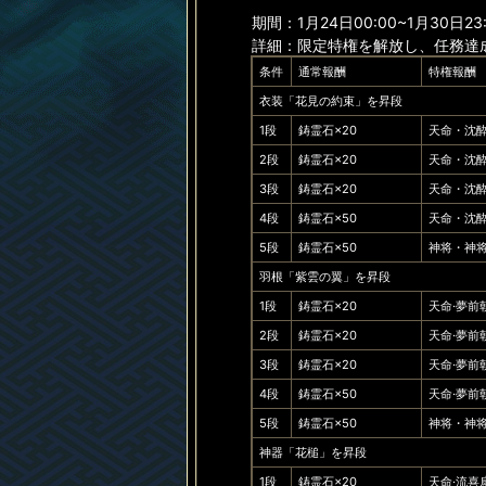
期間：1月24日00:00~1月30日23:
詳細：限定特権を解放し、任務達
条件
通常報酬
特権報酬
衣装「花見の約束」を昇段
1段
鋳霊石×20
天命・沈酔
2段
鋳霊石×20
天命・沈酔
3段
鋳霊石×20
天命・沈酔
4段
鋳霊石×50
天命・沈酔
5段
鋳霊石×50
神将・神将
羽根「紫雲の翼」を昇段
1段
鋳霊石×20
天命·夢前
2段
鋳霊石×20
天命·夢前
3段
鋳霊石×20
天命·夢前
4段
鋳霊石×50
天命·夢前
5段
鋳霊石×50
神将・神将
神器「花槌」を昇段
1段
鋳霊石×20
天命·流喜