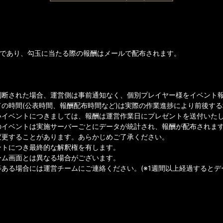
勾玉であり、勾玉に当たる際の報酬はメールで配布されます。
判断された場合、運営側は事前通知なく、個別プレイヤー様をイベント
ての時間(公表時間、報酬配布時間など)は実際の作業進捗により前後す
イベントにつきましては、報酬は運営作業日にプレゼントを送付いたしま
のイベントは実施サーバーごとにデータが統計され、報酬が配布されま
変更することがあります。あらかじめご了承ください。
ントにつき最終的な解釈権を有します。
ーム画面とは異なる場合がございます。
等ある場合には運営チームにご連絡ください。(※1週間以上経過すると