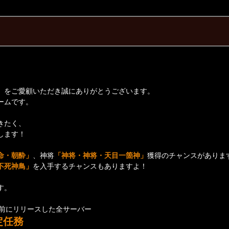
】をご愛顧いただき誠にありがとうございます。
ームです。
きたく、
します！
命・朝酔
」
、神将
「
神将・神将・天目一箇神
」
獲得のチャンスがありま
不死神鳥」
を入手するチャンスもありますよ！
す。
日以前にリリースした全サーバー
定任務