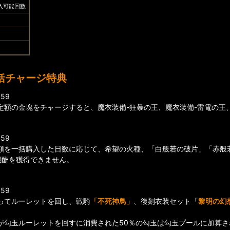
入可能回数
括チャージ特典
59
定額の金塊をチャージすると、魔衣装備-狂暴の王、魔衣装備-雷電の王
59
額を一括購入した日数に応じて、希望の火種、「白般若の破片」「赤般
報酬を獲得できません。
！
59
ってルーレットを回し、戦騎
「不死神鳥」
、復刻衣装セット「
黎明の幻
が勾玉ルーレットを回すに消費された50％の勾玉は勾玉プールに加算