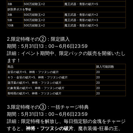
3体
500万経験玉×2
魔王武器・青影の破片×5
妖獣界ボスを撃破
3体
500万経験玉×2
魔王武器・青影の破片×2
5体
500万経験玉×2
魔王武器・青影の破片×3
10体
500万経験玉×2
魔王武器・青影の破片×5
2.限定特権その②：限定購入
期間：5月31日13：00～6月6日23:59
詳細：イベント期間中、限定パックの販売を開催いたし
ます！
商品
購入可能回数
金笹の破片×5、神将・フツヌシの破片
20
キラ・金笹の破片×5、神将・フツヌシの破片
20
蓮浮葉の破片×1、神将・フツヌシの破片
20
幻象青翼の破片×1、神将・フツヌシの破片
20
青時雨の破片×1、神将・フツヌシの破片
20
3.限定特権その③：一括チャージ特典
期間：5月31日13：00～6月6日23:59
詳細：限定特権を解放し、毎日指定額の金塊をチャージ
すると、
神将・フツヌシの破片
、魔衣装備-狂暴の王、