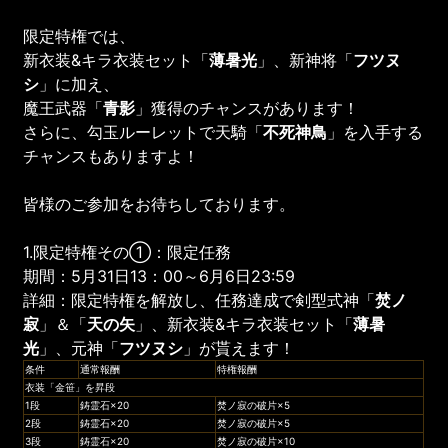
限定特権では、
新衣装&キラ衣装セット「
薄暑光
」、新神将「
フツヌ
シ
」に加え、
魔王武器「
青影
」獲得のチャンスがあります！
さらに、勾玉ルーレットで天騎「
不死神鳥
」を入手する
チャンスもありますよ！
皆様のご参加をお待ちしております。
1.限定特権その①：限定任務
期間：5月31日13：00～6月6日23:59
詳細：限定特権を解放し、任務達成で剣型式神「
焚ノ
寂
」＆「
天の矢
」、新衣装&キラ衣装セット「
薄暑
光
」、元神「
フツヌシ
」が貰えます！
条件
通常報酬
特権報酬
衣装「金笹」を昇段
1段
鋳霊石×20
焚ノ寂の破片×5
2段
鋳霊石×20
焚ノ寂の破片×5
3段
鋳霊石×20
焚ノ寂の破片×10