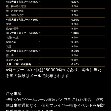
勾玉大賞：勾玉プール×
75%
1
0.10%
絶・御神燈の守護
1
9.60%
極・煌炎の金翼
1
9.60%
極・闇夜の提灯
1
9.60%
勾玉大賞：勾玉プール×
50%
1
0.50%
雷曜
1
9.60%
絶海の王子
1
9.60%
勾玉大賞：勾玉プール×
25%
1
1.00%
花見の約束
1
9.60%
紫雲の翼
1
9.60%
花槌
1
9.60%
勾玉大賞：勾玉プール×
10%
1
2.00%
猫大将
1
9.60%
暴走のアルパカ
1
9.60%
大賞：天騎・
不死神鳥
1
0.40%
※勾玉プールの上限は150000勾玉であり、勾玉に当た
る際の報酬はメールで配布されます。
注意事項
※明らかにゲームルール違反だと判断された場合、運営
側は事前通知なく、個別プレイヤー様をイベント報酬対