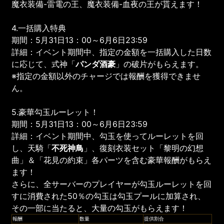
魔衣装備-雷電の王、魔衣装備-血夜の王が貰えます！
4.一括購入特典
期間：5月31日13：00～6月6日23:59
詳細：イベント期間中、指定の金額を一括購入した日数
に応じて、式神「
パンダ酒豪
」の破片がもらえます。
※指定の金額以外のチャージでは報酬を獲得できませ
ん。
5.豪華勾玉ルーレット！
期間：5月31日13：00～6月6日23:59
詳細：イベント期間中、勾玉を使ってルーレットを回
し、天騎「
不死神鳥
」、復刻衣装セット「黎明の幻想
曲」＆「花見の約束」各パーツを含む豪華報酬がもらえ
ます！
さらに、全サーバーのプレイヤーが勾玉ルーレットを回
すに消費された50％の勾玉は勾玉プールに加算され、
その一部に当たると、大量の勾玉がもらえます！
報酬
数量
提供割合