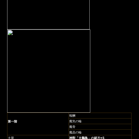
報酬
魔気の輪
第一階
魔骨
魔晶の輪
大賞
神獣「大鵬鳥」
の破片×5