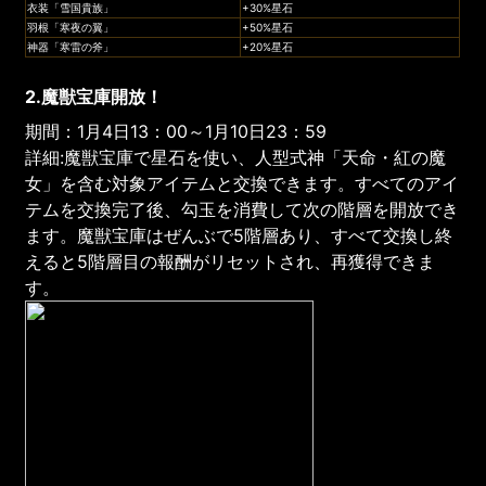
衣装「雪国貴族」
+30%星石
羽根「寒夜の翼」
+50%星石
神器「寒雷の斧」
+20%星石
2.魔獣宝庫開放！
期間：1月4日13：00～1月10日23：59
詳細:魔獣宝庫で星石を使い、人型式神「天命・紅の魔
女」を含む対象アイテムと交換できます。すべてのアイ
テムを交換完了後、勾玉を消費して次の階層を開放でき
ます。魔獣宝庫はぜんぶで5階層あり、すべて交換し終
えると5階層目の報酬がリセットされ、再獲得できま
す。