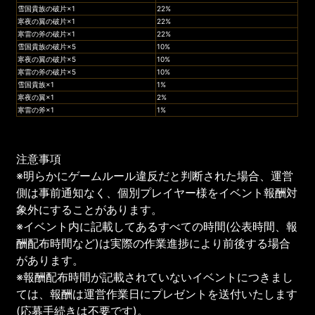
雪国貴族の破片×1
22%
寒夜の翼の破片×1
22%
寒雷の斧の破片×1
22%
雪国貴族の破片×5
10%
寒夜の翼の破片×5
10%
寒雷の斧の破片×5
10%
雪国貴族×1
1%
寒夜の翼×1
2%
寒雷の斧×1
1%
注意事項
※明らかにゲームルール違反だと判断された場合、運営
側は事前通知なく、個別プレイヤー様をイベント報酬対
象外にすることがあります。
※イベント内に記載してあるすべての時間(公表時間、報
酬配布時間など)は実際の作業進捗により前後する場合
があります。
※報酬配布時間が記載されていないイベントにつきまし
ては、報酬は運営作業日にプレゼントを送付いたします
(応募手続きは不要です)。