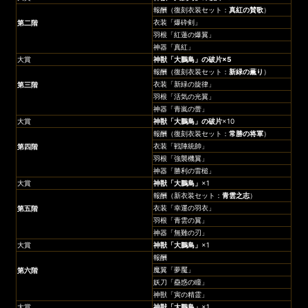
報酬（復刻衣装セット：
真紅の賛歌
）
衣装「爆砕剣」
第二階
羽根「紅蓮の爆翼」
神器「真紅」
大賞
神獣「大鵬鳥」
の破片×5
報酬（復刻衣装セット：
新緑の薫り
）
衣装「新緑の旋律」
第三階
羽根「活気の光翼」
神器「青嵐の蕾」
大賞
神獣「大鵬鳥」
の破片
×10
報酬（復刻衣装セット：
常勝の将軍
）
衣装「戦陣統帥」
第四階
羽根「強襲機翼」
神器「勝利の雷槌」
大賞
神獣「大鵬鳥」
×1
報酬（新衣装セット：
青雲之志
）
衣装「幸運の羽衣」
第五階
羽根「青雲の翼」
神器「無難の刃」
大賞
神獣「大鵬鳥」
×1
報酬
魔翼「夢魘」
第六階
妖刀「蠱惑の瞳」
神獣「寅の精霊」
大賞
神獣「大鵬鳥」
×1