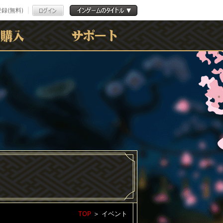
録(無料)
よくある質問
お問合わせ
利用規約
ﾌﾟﾗｲﾊﾞｼｰﾎﾟﾘｼｰ
TOP
＞
イベント