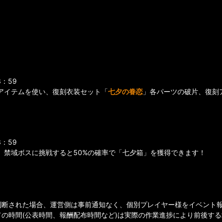
3：59
アイテムを使い、復刻衣装セット「
七夕の眷恋
」各パーツの破片、復刻
3：59
、禁域ボスに挑戦すると50%の確率で「七夕箱」を獲得できます！
判断された場合、運営側は事前通知なく、個別プレイヤー様をイベント
ての時間(公表時間、報酬配布時間など)は実際の作業進捗により前後す