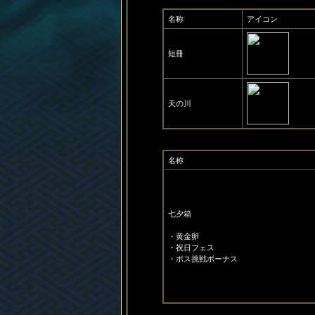
名称
アイコン
短冊
天の川
名称
七夕箱
・黄金卵
・祝日フェス
・ボス挑戦ボーナス