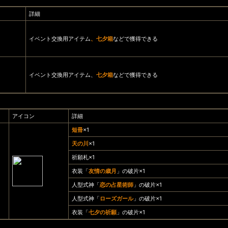
詳細
イベント交換用アイテム
、七夕箱
などで獲得できる
イベント交換用アイテム、
七夕箱
などで獲得できる
アイコン
詳細
短冊
×1
天の川
×1
祈願札×1
衣装「
友情の歳月
」の破片×1
人型式神「
恋の占星術師
」の破片×1
人型式神「
ローズガール
」の破片×1
衣装「
七夕の祈願
」の破片×1