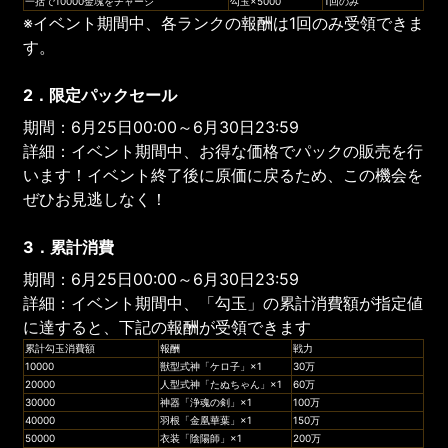
一括で10000金塊をチャージ
勾玉×5000
1回のみ
※イベント期間中、各ランクの報酬は1回のみ受領できま
す。
2．限定パックセール
期間：6月25日00:00～6月30日23:59
詳細：イベント期間中、お得な価格でパックの販売を行
います！イベント終了後に原価に戻るため、この機会を
ぜひお見逃しなく！
3．累計消費
期間：6月25日00:00～6月30日23:59
詳細：イベント期間中、「勾玉」の累計消費額が指定値
に達すると、下記の報酬が受領できます
累計勾玉消費額
報酬
戦力
10000
獣型式神「ケロ子」×1
30万
20000
人型式神「たぬちゃん」×1
60万
30000
神器「浄魂の剣」×1
100万
40000
羽根「金凰華葉」×1
150万
50000
衣装「陰陽師」×1
200万