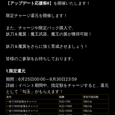
【
アップデート応援祭Ⅱ
】を開催いたします！
限定チャージ還元を開催します！
また、チャージや限定パック購入で、
妖刀＆魔翼：魔王武器、魔王の翼が獲得可能！
妖刀＆魔翼をさらに強く育成させましょう！
皆様のご参加をお待ちしております。
1.限定還元
期間：6月25日00:00～6月30日23:59
詳細：イベント期間中、指定額をチャージすると、還元
として「勾玉」がもらえます！
条件
報酬
受領可能回数
一括で300金塊をチャージ
勾玉×150
1回のみ
一括で3000金塊をチャージ
勾玉×1500
1回のみ
一括で5000金塊をチャージ
勾玉×2500
1回のみ