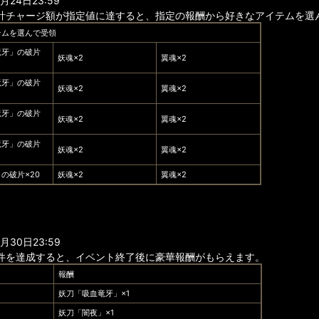
24日23:59
計チャージ額が指定値に達すると、指定の報酬から好きなアイテムを選
テムを選んで受領
竜牙」の破片
妖魂×2
翼魂×2
竜牙」の破片
妖魂×2
翼魂×2
竜牙」の破片
妖魂×2
翼魂×2
竜牙」の破片
妖魂×2
翼魂×2
の破片×20
妖魂×2
翼魂×2
30日23:59
件を達成すると、イベント終了後に豪華報酬がもらえます。
報酬
妖刀「吸血竜牙」×1
妖刀「闇夜」×1