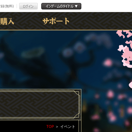
録(無料)
よくある質問
お問合わせ
利用規約
ﾌﾟﾗｲﾊﾞｼｰﾎﾟﾘｼｰ
TOP
＞
イベント