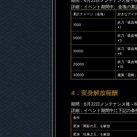
期間：6月22日メンテナンス後～6月
詳細：イベント期間中、金塊の累
累計チャージ（金塊）
好きなアイ
妖刀「吸血
1000
×1
妖刀「吸血
5000
×3
妖刀「吸血
10000
×6
妖刀「吸血
20000
×10
30000
魔翼「霜蝶」
4．変身解放報酬
期間：6月22日メンテナンス後～6月
詳細：イベント期間中に下記の条
条件
変身「闇影の王」を解放
変身「狂暴之王」を解放