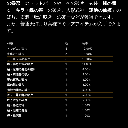
の眷恋
」のセットパーツや、その破片、衣装「
蝶の舞
」
＆「
キラ・蝶の舞
」の破片、人形式神「
蓮池の仙姫
」の
破片、衣装「
牡丹咲き
」の破片などが獲得できます。
また、普通天灯より高確率でレアアイテムが入手できま
す。
報酬
数
確率
アマビエの破片
5
13.00%
恵比寿の破片
5
13.00%
リトル天狗の破片
5
13.00%
絶・眷恋の宵
の破片
1
11.00%
極・恋蝶の霧雨
の破片
1
8.00%
極・蝶恋花
の破片
1
8.00%
夢の蓮池
の破片
1
8.00%
蝶の舞
の破片
1
8.00%
蓮池の仙姬
の破片
1
5.00%
キラ・蝶の舞
の破片
1
5.00%
牡丹咲き
の破片
1
5.00%
絶・眷恋の宵
1
1.00%
極・恋蝶の霧雨
1
1.00%
極・蝶恋花
1
1.00%