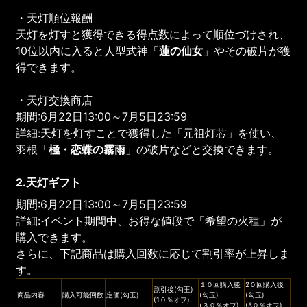
・天灯順位報酬
天灯を灯すと獲得できる得点数によって順位づけされ、
10位以内に入ると人型式神「
蓮の仙女
」やその破片が獲
得できます。
・天灯交換商店
期間:6月22日13:00～7月5日23:59
詳細:天灯を灯すことで獲得した「元祖灯芯」を使い、
羽根「
極・恋蝶の霧雨
」の破片などと交換できます。
2.天灯ギフト
期間:6月22日13:00～7月5日23:59
詳細:イベント期間中、お得な値段で「希望の火種」が
購入できます。
さらに、下記商品は購入回数に応じて割引率が上昇しま
す。
１０回購入後
2０回購入後
割引後(勾玉)
商品内容
購入可能回数
定価(勾玉)
(勾玉)
(勾玉)
(1０％オフ)
(３０％オフ)
(5０％オフ)