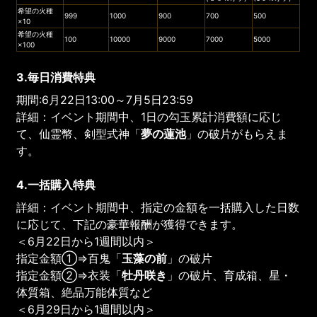
希望の火種
999
1000
900
700
500
×10
希望の火種
100
10000
9000
7000
5000
×100
3.毎日消費特典
期間:6月22日13:00～7月5日23:59
詳細：イベント期間中、1日の勾玉累計消費額に応じ
て、仙霊幣、剣型式神「
夢の蓮池
」の破片がもらえま
す。
4.一括購入特典
詳細：イベント期間中、指定の金額を一括購入した日数
に応じて、下記の豪華報酬が獲得できます。
＜6月22日から1週間以内＞
指定金額①⇒百鬼「
玉藻の前
」の破片
指定金額②⇒衣装「
牡丹咲き
」の破片、育成箱、星・
体質箱、絶品万能体質など
＜6月29日から1週間以内＞