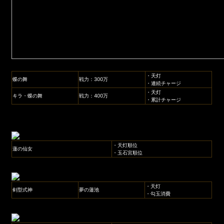
・天灯
蝶の舞
戦力：300万
・連続チャージ
・天灯
キラ・蝶の舞
戦力：400万
・累計チャージ
・天灯順位
蓮の仙女
・玉石宮順位
・天灯
剣型式神
夢の蓮池
・勾玉消費