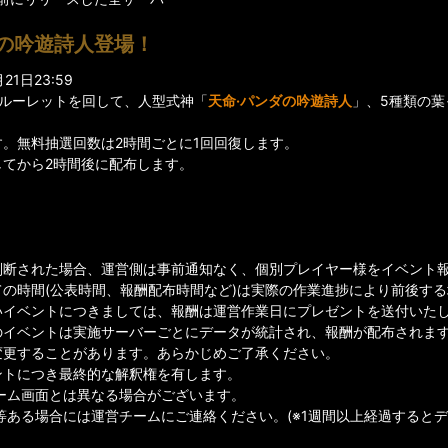
ダの吟遊詩人登場！
1日23:59
でルーレットを回して、人型式神「
天命·パンダの吟遊詩人
」、5種類の
す。無料抽選回数は2時間ごとに1回回復します。
してから2時間後に配布します。
判断された場合、運営側は事前通知なく、個別プレイヤー様をイベント
ての時間(公表時間、報酬配布時間など)は実際の作業進捗により前後す
イベントにつきましては、報酬は運営作業日にプレゼントを送付いたしま
のイベントは実施サーバーごとにデータが統計され、報酬が配布されま
変更することがあります。あらかじめご了承ください。
ントにつき最終的な解釈権を有します。
ゲーム画面とは異なる場合がございます。
等ある場合には運営チームにご連絡ください。(※1週間以上経過すると