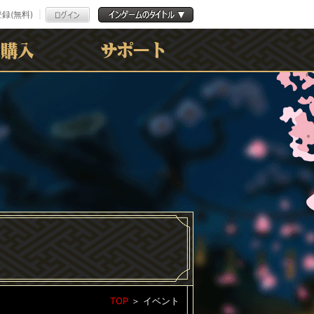
録(無料)
よくある質問
お問合わせ
利用規約
ﾌﾟﾗｲﾊﾞｼｰﾎﾟﾘｼｰ
TOP
＞
イベント