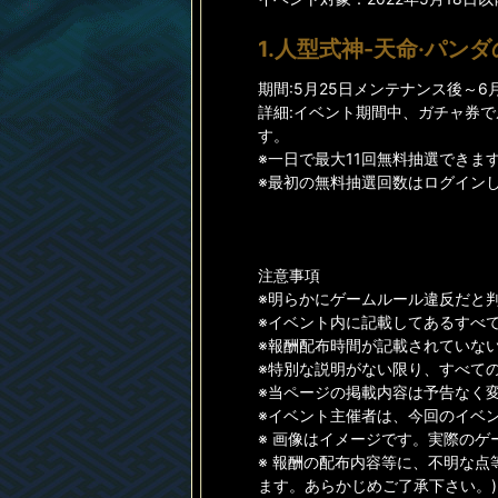
1.人型式神-天命·パン
期間:5月25日メンテナンス後～6月2
詳細:イベント期間中、ガチャ券
す。
※一日で最大11回無料抽選できま
※最初の無料抽選回数はログイン
注意事項
※明らかにゲームルール違反だと
※イベント内に記載してあるすべ
※報酬配布時間が記載されていない
※特別な説明がない限り、すべて
※当ページの掲載内容は予告なく
※イベント主催者は、今回のイベ
※ 画像はイメージです。実際の
※ 報酬の配布内容等に、不明な点
ます。あらかじめご了承下さい。)