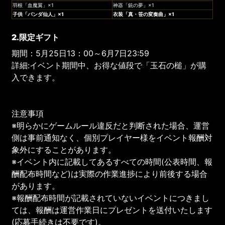
羽根「血魔翼」×1
神器「銃の夢」×1
子供
「
パンダ仙人
」×1
衣装「
真・笹の変奏曲
」×1
2.限定ギフト
期間：5月25日13：00～6月7日23:59
詳細:イベント期間中、お得な値段で「玉石の槌」が購
入できます。
注意事項
※明らかにゲームルール違反だと判断された場合、運営
側は事前通知なく、個別プレイヤー様をイベント報酬対
象外にすることがあります。
※イベント内に記載してあるすべての時間(公表時間、報
酬配布時間など)は実際の作業進捗により前後する場合
があります。
※報酬配布時間が記載されていないイベントにつきまし
ては、報酬は運営作業日にプレゼントを送付いたします
(応募手続きは不要です)。