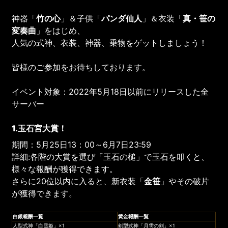
神器「
竹の心
」＆子供「
パンダ仙人
」＆衣装「
真・笹の
変奏曲
」をはじめ、
人気の式神、衣装、神器、乗物をゲットしましょう！
皆様のご参加をお待ちしております。
イベント対象：2022年5月18日以前にリリースした全
サーバー
1.玉石宮大賞！
期間：5月25日13：00～6月7日23:59
詳細:各階の大賞を選び「玉石の槌」で玉石を叩くと、
様々な報酬が獲得できます。
さらに20位以内に入ると、新衣装「
金笹
」やその破片
が獲得できます。
白銀報酬一覧
黄金報酬一覧
人型式神「白雪姫」×1
剣型式神「月雫の剣」×1