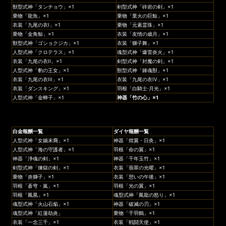
獣型式神「タンチョウ」×1
剣型式神「砕岩の剣」×1
乗物「龍魚」×1
乗物「業火の巨鯨」×1
衣装「九尾の衣I」×1
乗物「元素霊珠」×1
乗物「金角鯨」×1
衣装「友情の歳月」×1
獣型式神「ゴショクジカ」×1
衣装「獅子舞」×1
人型式神「クロテラス」×1
魂型式神「爆雷炎火」×1
衣装「九尾の衣II」×1
剣型式神「封魔の剣」×1
人型式神「豹の王女」×1
獣型式神「錬魂獣」×1
衣装「九尾の衣III」×1
衣装「九尾の衣IV」×1
衣装「ダンスキング」×1
羽根「白騎士·月光」×1
人型式神「金蝉子」×1
神器
「
竹の心
」×
1
白金報酬一覧
ダイヤ報酬一覧
人型式神「女媧末裔」×1
神器「煌翼・日灸」×1
人型式神「海の守護者」×1
羽根「命の翼」×1
神器「浄魂の剣」×1
神器「千年玉竹」×1
剣型式神「煉獄の剣」×1
衣装「翡翠の光曜」×1
乗物「炎獅子」×1
衣装「憩いの午後」×1
羽根「蒼穹・嵐」×1
羽根「光の翼」×1
羽根「鳳凰」×1
魂型式神「鳳龍の怒り」×1
魂型式神「火山石焔」×1
神器「破滅の刃」×1
魂型式神「紅蓮劫炎」
乗物「千羽鶴」×1
衣装「一念三千」×1
衣装「戦闘天使」×1