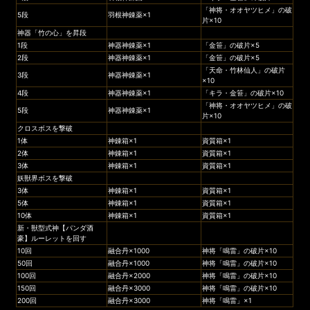
「神将・オオヤツヒメ」の破
5段
羽根神錬薬×1
片×10
神器「竹の心」を昇段
1段
神器神錬薬×1
「金笹」の破片×5
2段
神器神錬薬×1
「金笹」の破片×5
「天命・竹林仙人」の破片
3段
神器神錬薬×1
×10
4段
神器神錬薬×1
「キラ・金笹」の破片×10
「神将・オオヤツヒメ」の破
5段
神器神錬薬×1
片×10
クロスボスを撃破
1体
神錬箱×1
資質箱×1
2体
神錬箱×1
資質箱×1
3体
神錬箱×1
資質箱×1
妖獣界ボスを撃破
3体
神錬箱×1
資質箱×1
5体
神錬箱×1
資質箱×1
10体
神錬箱×1
資質箱×1
新・獣型式神【パンダ酒
豪】ルーレットを回す
10回
融合丹×1000
神将「鳴雷」の破片×10
50回
融合丹×1000
神将「鳴雷」の破片×10
100回
融合丹×2000
神将「鳴雷」の破片×10
150回
融合丹×3000
神将「鳴雷」の破片×10
200回
融合丹×3000
神将「鳴雷」×1