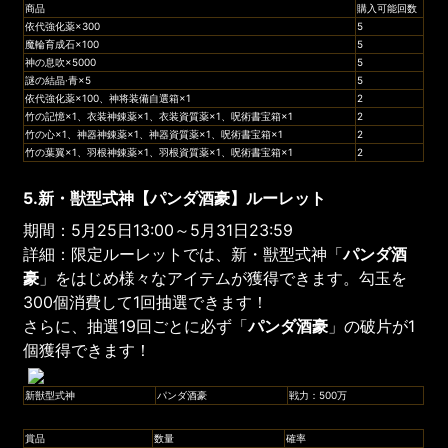
商品
購入可能回数
依代強化薬×300
5
魔輪育成石×100
5
神の息吹×5000
5
謎の結晶·青×5
5
依代強化薬×100、神将装備自選箱×1
2
竹の記憶×1、衣装神錬薬×1、衣装資質薬×1、呪術書宝箱×1
2
竹の心×1、神器神錬薬×1、神器資質薬×1、呪術書宝箱×1
2
竹の葉翼×1、羽根神錬薬×1、羽根資質薬×1、呪術書宝箱×1
2
5.新・獣型式神【パンダ酒豪】ルーレット
期間：5月25日13:00～5月31日23:59
詳細：限定ルーレットでは、新・獣型式神「
パンダ酒
豪
」をはじめ様々なアイテムが獲得できます。勾玉を
300個消費して1回抽選できます！
さらに、抽選19回ごとに必ず「
パンダ酒豪
」の破片が1
個獲得できます！
新獣型式神
パンダ酒豪
戦力：500万
賞品
数量
確率