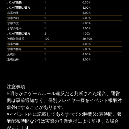
パンダ酒豪
1
0.30%
パンダ酒豪
の破片
1
3.00%
氷寒の服
1
5.00%
氷寒の剣
1
5.00%
氷寒の兜
1
5.00%
氷寒の篭手
1
5.00%
パンダ酒豪
の破片
2
1.00%
神獣装備破片
100
49.70%
氷寒の靴
1
5.00%
氷寒の指輪
1
5.00%
反魂丹
1
8.00%
返魂仙丹
1
8.00%
注意事項
※明らかにゲームルール違反だと判断された場合、運営
側は事前通知なく、個別プレイヤー様をイベント報酬対
象外にすることがあります。
※イベント内に記載してあるすべての時間(公表時間、報
酬配布時間など)は実際の作業進捗により前後する場合
があります。