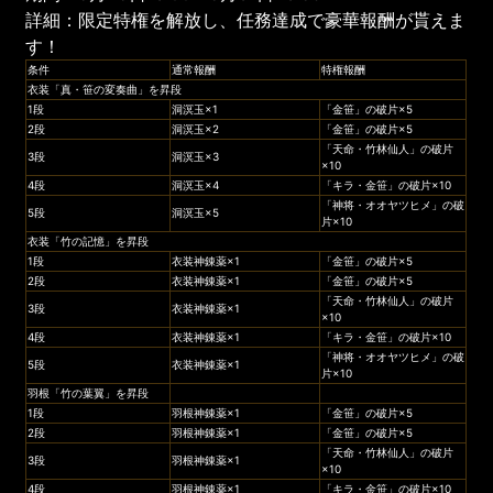
詳細：限定特権を解放し、任務達成で豪華報酬が貰えま
す！
条件
通常報酬
特権報酬
衣装「真・笹の変奏曲」を昇段
1段
洞溟玉×1
「金笹」の破片×5
2段
洞溟玉×2
「金笹」の破片×5
「天命・竹林仙人」の破片
3段
洞溟玉×3
×10
4段
洞溟玉×4
「キラ・金笹」の破片×10
「神将・オオヤツヒメ」の破
5段
洞溟玉×5
片×10
衣装「竹の記憶」を昇段
1段
衣装神錬薬×1
「金笹」の破片×5
2段
衣装神錬薬×1
「金笹」の破片×5
「天命・竹林仙人」の破片
3段
衣装神錬薬×1
×10
4段
衣装神錬薬×1
「キラ・金笹」の破片×10
「神将・オオヤツヒメ」の破
5段
衣装神錬薬×1
片×10
羽根「竹の葉翼」を昇段
1段
羽根神錬薬×1
「金笹」の破片×5
2段
羽根神錬薬×1
「金笹」の破片×5
「天命・竹林仙人」の破片
3段
羽根神錬薬×1
×10
4段
羽根神錬薬×1
「キラ・金笹」の破片×10