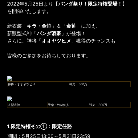
2022年5月25日より【
パンダ祭り！
限定特権登場！
】
を開催いたします。
新衣装「
キラ・金笹
」＆「
金笹
」に加え、
新獣型式神「
パンダ酒豪
」が登場！
さらに、神将「
オオヤツヒメ
」獲得のチャンスも！
皆様のご参加をお待ちしております。
神将・オオヤツヒメ
戦力：500万
人型式神
天命・竹林仙人
戦力：300万
1.限定特権その①：限定任務
期間：5月25日13:00～5月31日23:59