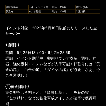
新獣型式神
天命・パンダ大侠
戦力：300万
卵殻大交換
新乗物
パンダ駕籠
戦力：200万
勾玉消費
イベント対象：2022年5月18日以前にリリースした全
サーバー
1.卵割り
期間：5月25日13：00～6月7日23:59
詳細：イベント期間中、卵割りでレア衣装、羽根、神
器、強化素材アイテムなどが入手可能！卵割りには「黄
金の鎚」「白金の鎚」「ダイヤの鎚」が必要！さあ、今
こそ運試し！
①黄金卵割り
黄金卵を叩き割ると、「綺羅仙草」、「炎花の雫」、
「玄氷精粋」などの強化育成アイテムが確率で獲得可
能！