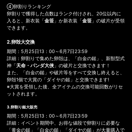
④卵割りランキング
卵割りで獲得した点数はランク付けされ、20位以内に
入ると、新衣装「
金笹
」か新衣装「
金笹
」の破片が受領
できます。
2.卵殻大交換
期間：5月25日13：00～6月7日23:59
詳細：卵割りで集めた卵殻は、「白金の鎚」、新獣型式
神「
天命・パンダ大侠
」の破片と交換できます！
また、「白金の鎚」や破片等をすべて交換し終えると、
卵殻1個で大賞の「ダイヤの鎚」と交換できます!
※大賞を受領した後、全アイテムの交換可能回数がリセ
ットされます。
3.卵割り鎚大販売
期間：5月25日13：00～6月7日23:59
詳細：イベント期間中、お得な値段で卵割りに必要な
「黄金の鎚」「白金の鎚」「ダイヤの鎚」が大量購入で