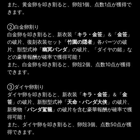
また、黄金卵を叩き割ると、卵殻1個、点数1点が獲得で
きます。
②白金卵割り
白金卵を叩き割ると、新衣装「
キラ・
金笹
」＆「
金笹
」
の破片、復刻衣装セット「
竹園の隠者
」各パーツの破
片、獣型式神「
幽冥パンダ
」の破片、「ダイヤの鎚」な
どの豪華報酬が確率で獲得可能！
また、白金卵を叩き割ると、卵殻2個、点数10点が獲得
できます。
③ダイヤ卵割り
ダイヤ卵を叩き割ると、新衣装「
キラ・
金笹
」＆「
金
笹
」の破片、新獣型式神「
天命・パンダ大侠
」の破片、
新乗物「
パンダ駕籠
」の破片を含む豪華報酬が確率で獲
得可能！
また、ダイヤ卵を叩き割ると、卵殻3個、点数50点が獲
得できます。