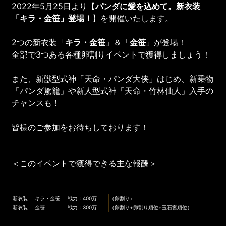
2022年5月25日より【
パンダ
に
愛を
込めて
。
新衣装
「キラ・金笹」登場！
】を開催いたします。
2つの新衣装「
キラ・金笹
」＆「
金笹
」が登場！
全部で3つある各種卵割りイベントで獲得しましょう！
また、新獣型式神「天命・パンダ大侠」はじめ、新乗物
「パンダ駕籠」や新人型式神「天命・竹林仙人」入手の
チャンスも！
皆様のご参加をお待ちしております！
＜このイベントで獲得できる主な報酬＞
新衣装
キラ・金笹
戦力：400万
（卵割り）
新衣装
金笹
戦力：300万
（卵割り+卵割り順位+玉石宮順位）