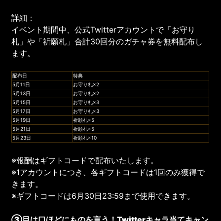
詳細：
イベント期間中、公式Twitterアカウントで「お守り
札」や「祈願札」合計30回分のガチャ券を無料配布し
ます。
配布日
特典
5月11日
お守り札×2
5月13日
お守り札×2
5月15日
お守り札×3
5月17日
お守り札×3
5月19日
祈願札×5
5月21日
祈願札×5
5月23日
祈願札×10
※報酬はギフトコードで配布いたします。
※1アカウントにつき、各ギフトコードは1回のみ獲得で
きます。
※ギフトコードは6月30日23:59まで使用できます。
③目は口ほどにものを言う！Twitterキャラ当てキャン