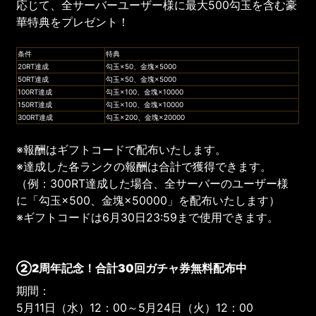
応じて、全サーバーユーザー様に最大500勾玉を含む豪
華特典をプレゼント！
条件
特典
20RT達成
勾玉×50、金塊×5000
50RT達成
勾玉×50、金塊×5000
100RT達成
勾玉×100、金塊×10000
150RT達成
勾玉×100、金塊×10000
300RT達成
勾玉×200、金塊×20000
※報酬はギフトコードで配布いたします。
※達成した各ランクの報酬は合計で獲得できます。
（例：300RT達成した場合、全サーバーのユーザー様
に「勾玉×500、金塊×50000」を配布いたします）
※ギフトコードは6月30日23:59まで使用できます。
②2周年記念！合計
3
0回ガチャ券無料配布中
期間：
5月11日（水）12：00～5月24日（火）12：00