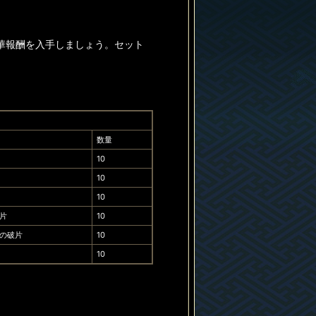
華報酬を入手しましょう。セット
数量
10
10
10
片
10
の破片
10
10