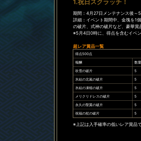
1.祝日スクラッチ！
期間：4月27日メンテナンス後～5月
詳細：イベント期間中、金塊を1
の破片、式神の破片など、豪華賞
※5月4日0時に、得点を含むイベ
超レア賞品一覧
得点500点
報酬
数
吹雪の破片
5
氷結の北嵐の破片
5
氷結の凍槌の破片
5
メリクリドレスの破片
5
永久の聖翼の破片
5
祝福の杖の破片
5
※上記は入手確率の低いレア賞品