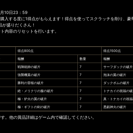
10日23：59
個購入する度に1得点がもらえます！得点を使ってスクラッチを削り、豪
品が盛りだくさん！
ント内容のリセットを行います。
得点800点
得点1500点
量
報酬
数量
報酬
戦陣統帥の破片
7
サーフダックの破片
強襲機翼の破片
7
泡沫の翼の破片
勝利の雷槌の破片
7
ダックボムの破片
絶・メリクリの服の破片
7
トナカイの祝福の破
極・炉火の翼の破片
7
真・トナカイの祝福
極・ギフトの剣の破片
7
悪戯神火の破片
です。他の賞品詳細はゲーム内で確認してください。