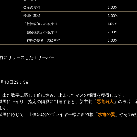
炎花の雫×1
3.00%
綺羅仙草×1
3.00%
「戦陣統帥」の破片×1
1.50%
「強襲機翼」の破片×1
2.00%
「神鯉の使者」の破片×1
2.00%
日以前にリリースした全サーバー
10日23：59
、出た数字に応じて前に進み、止まったマスの報酬を獲得します。
階層に上がり、指定の階層に到達すると、新衣装「
悪竜狩人
」の破片、
ます。
階層に応じて、上位50名のプレイヤー様に新羽根「
氷竜の翼
」やその破