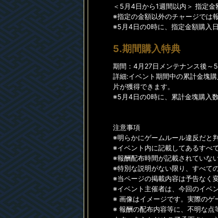
＜5月4日から1週間以内＞ 指定金
※指定の金額以外のチャージでは
※5月4日の0時に、指定金額購入
5.期間購入特典
期間：4月27日メンテナンス後～5月
詳細:イベント期間中の累計金塊
片が獲得できます。
※5月4日の0時に、累計金塊購入
注意事項
※明らかにゲームルール違反だと
※イベント内に記載してあるすべ
※報酬配布時間が記載されていない
※特別な説明がない限り、すべて
※当ページの掲載内容は予告なく
※イベント主催者は、今回のイベ
※ 画像はイメージです。実際の
※ 報酬の配布内容等に、不明な点