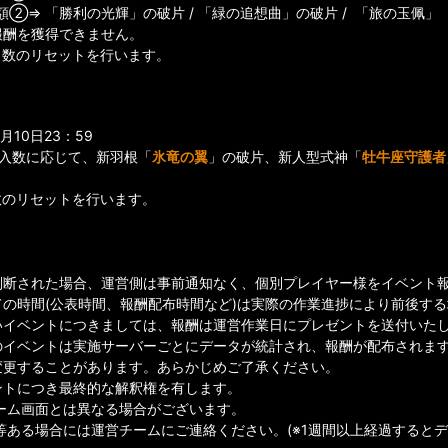
額②⇒ 「勝利の光輝」の破片 / 「緑の追想曲」の破片 / 「旅の玉佩」
報酬を獲得できません。
日数のリセットを行います。
10日23：59
購入数に応じて、新羽根「
氷竜の翼
」の破片、新人型式神「
牡牛座守護者
数のリセットを行います。
判断された場合、運営側は事前通知なく、個別プレイヤー様をイベント
ての時間(公表時間、報酬配布時間など)は実際の作業進捗により前後す
イベントにつきましては、報酬は運営作業日にプレゼントを送付いたしま
のイベントは実施サーバーごとにデータが統計され、報酬が配布されま
変更することがあります。あらかじめご了承ください。
ントにつき最終的な解釈権を有します。
ゲーム画面とは異なる場合がございます。
等ある場合には運営チームにご連絡ください。(※1週間以上経過すると