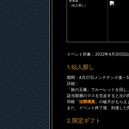
将軍箱
（仙人探し）
イベント対象：2022年4月20
1.仙人探し
期間：4月27日メンテナンス後～5月
詳細：
「旅の玉佩」でルーレットを回し
該当階層のマスを完走すると次の
羽根「
強襲機翼
」の破片がもらえ
また、イベント終了後、到達した
2.限定ギフト