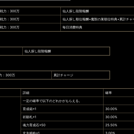
戦力：300万
仙人探し段階報酬
戦力：300万
仙人探し順位報酬+魔獣の巣順位特典+累計チャ
戦力：300万
毎日消費特典
仙人探し段階報酬
力：300万
累計チャージ
詳細
確率
一定の確率で以下のどれかがもらえる。
育成箱×1
30.00%
祈願札×1
30.00%
魂力育成石×50
25.50%
玄氷精粋×1
3.00%