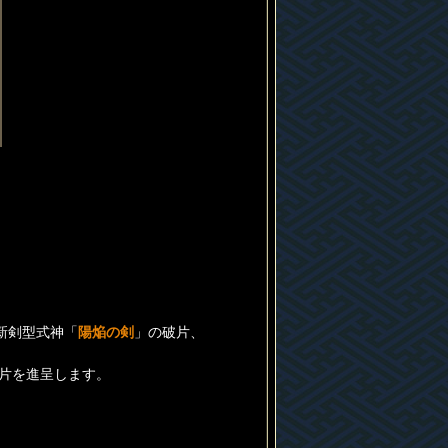
新剣型式神「
陽焔の剣
」の破片、
片を進呈します。