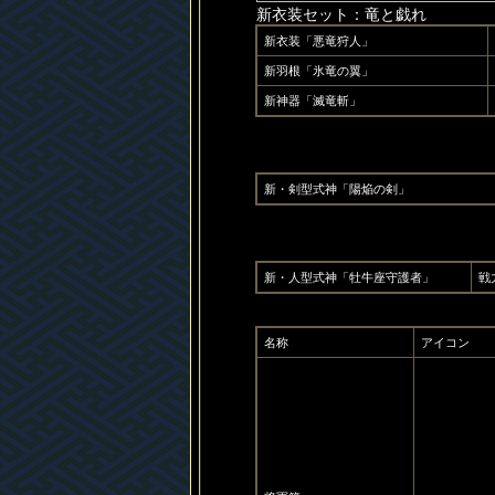
新衣装セット：竜と戯れ
新衣装「悪竜狩人」
新羽根「氷竜の翼」
新神器「滅竜斬」
新・剣型式神「陽焔の剣」
新・人型式神「牡牛座守護者」
戦
名称
アイコン