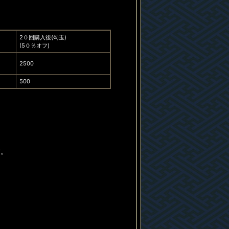
2０回購入後(勾玉)
(5０％オフ)
2500
500
す。