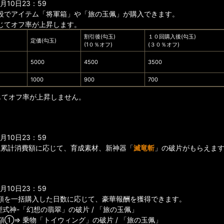
10日23：59
段でアイテム「将軍箱」や「旅の玉佩」が購入できます。
じてオフ率が上昇します。
割引後(勾玉)
１０回購入後(勾玉)
定価(勾玉)
(1０％オフ)
(３０％オフ)
5000
4500
3500
1000
900
700
じてオフ率が上昇しません。
10日23：59
玉累計消費額に応じて、育成素材、新神器「
滅竜斬
」の破片がもらえま
10日23：59
額を一括購入した日数に応じて、豪華報酬を獲得できます。
型式神-「幻想の翡翠」の破片 / 「旅の玉佩」
額①⇒ 乗物「トイウィング」の破片 / 「旅の玉佩」