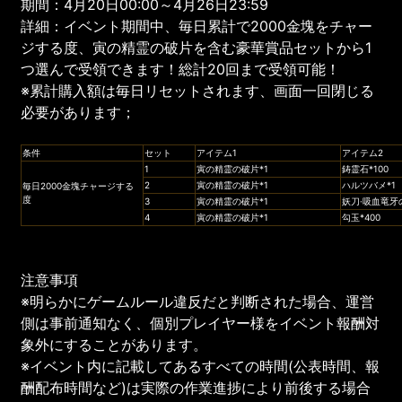
期間：4月20日00:00～4月26日23:59
詳細：イベント期間中、毎日累計で2000金塊をチャー
ジする度、寅の精霊の破片を含む豪華賞品セットから1
つ選んで受領できます！総計20回まで受領可能！
※累計購入額は毎日リセットされます、画面一回閉じる
必要があります；
条件
セット
アイテム1
アイテム2
1
寅の精霊の破片*1
鋳霊石*100
2
寅の精霊の破片*1
ハルツバメ*1
毎日2000金塊チャージする
度
3
寅の精霊の破片*1
妖刀·吸血竜牙
4
寅の精霊の破片*1
勾玉*400
注意事項
※明らかにゲームルール違反だと判断された場合、運営
側は事前通知なく、個別プレイヤー様をイベント報酬対
象外にすることがあります。
※イベント内に記載してあるすべての時間(公表時間、報
酬配布時間など)は実際の作業進捗により前後する場合