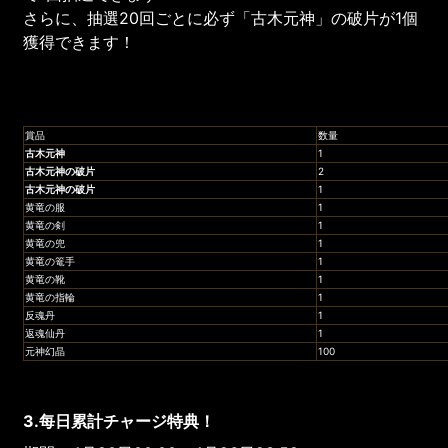
さらに、抽選20回ごとに必ず「古木元神」の破片が1個
獲得できます！
賞品
数量
古木元神
1
古木元神の破片
2
古木元神の破片
1
黄竜の服
1
黄竜の剣
1
黄竜の兜
1
黄竜の篭手
1
黄竜の靴
1
黄竜の指輪
1
反魂丹
1
返魂仙丹
1
元神幻晶
100
3.每日累計チャージ特典！