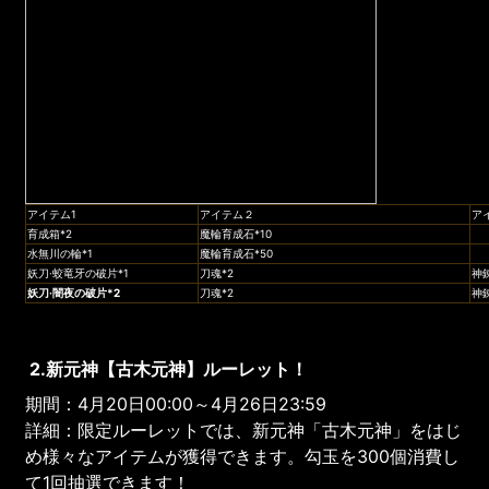
アイテム1
アイテム２
ア
育成箱*2
魔輪育成石*10
水無川の輪*1
魔輪育成石*50
妖刀·蛟竜牙の破片*1
刀魂*2
神
妖刀·闇夜
の破片*2
刀魂*2
神
2.新元神【古木元神】ルーレット！
期間：4月20日00:00～4月26日23:59
詳細：限定ルーレットでは、新元神「古木元神」をはじ
め様々なアイテムが獲得できます。勾玉を300個消費し
て1回抽選できます！