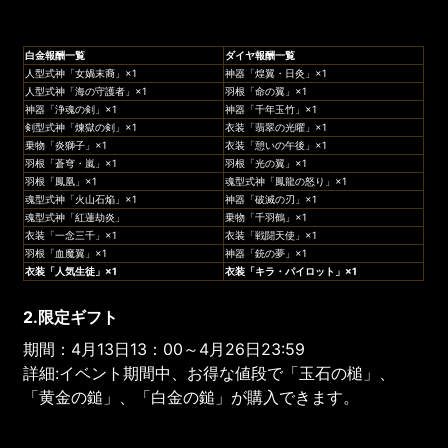
白金報酬一覧
ダイヤ報酬一覧
人型式神「女媧末裔」×1
神器「煌翼・日灸」×1
人型式神「海の守護者」×1
羽根「命の翼」×1
神器「浄魂の剣」×1
神器「千年玉竹」×1
剣型式神「煉獄の剣」×1
衣装「翡翠の光曜」×1
乗物「炎獅子」×1
衣装「憩いの午後」×1
羽根「蒼穹・嵐」×1
羽根「光の翼」×1
羽根「鳳凰」×1
魂型式神「鳳龍の怒り」×1
魂型式神「火山石焔」×1
神器「破滅の刃」×1
魂型式神「紅蓮劫炎」
乗物「千羽鶴」×1
衣装「一念三千」×1
衣装「戦闘天使」×1
羽根「血魔翼」×1
神器「銃の夢」×1
衣装「人気生徒」×1
衣装「キラ・パイロット」×1
2.限定ギフト
期間：4月13日13：00～4月26日23:59
詳細:イベント期間中、お得な値段で「玉石の槌」、
「黄金の鎚」、「白金の鎚」が購入できます。