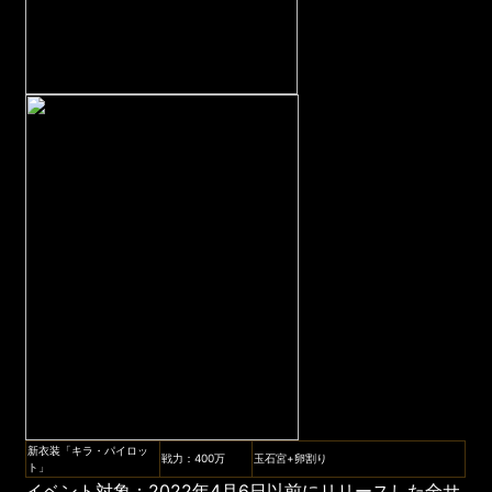
新衣装「キラ・パイロッ
戦力：400万
玉石宮+卵割り
ト」
イベント対象：2022年4月6日以前にリリースした全サ