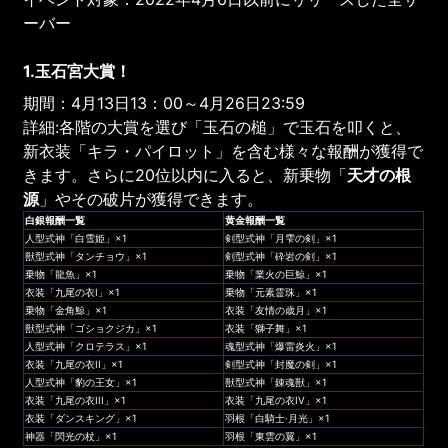
ーバー
1.玉石宮大賞！
期間：4月13日13：00～4月26日23:59
詳細:各階の大賞を選び「玉石の槌」で玉石を叩くと、
新衣装「キラ・パイロット」を含む様々な報酬が獲得で
きます。さらに20位以内に入ると、新乗物「
天才の根
源
」やその破片が獲得できます。
白銀報酬一覧
黄金報酬一覧
人型式神「白雪姫」×1
剣型式神「月雫の剣」×1
獣型式神「タンチョウ」×1
剣型式神「砕岩の剣」×1
乗物「龍魚」×1
乗物「業火の巨鯨」×1
衣装「九尾の衣I」×1
乗物「元素霊珠」×1
乗物「金角鯨」×1
衣装「友情の歳月」×1
獣型式神「ゴショクジカ」×1
衣装「獅子舞」×1
人型式神「クロテラス」×1
魂型式神「爆雷炎火」×1
衣装「九尾の衣II」×1
剣型式神「封魔の剣」×1
人型式神「豹の王女」×1
獣型式神「錬魂獣」×1
衣装「九尾の衣III」×1
衣装「九尾の衣IV」×1
衣装「ダンスキング」×1
羽根「白騎士·月光」×1
神器「閃光の杖」×1
羽根「東雲の翼」×1