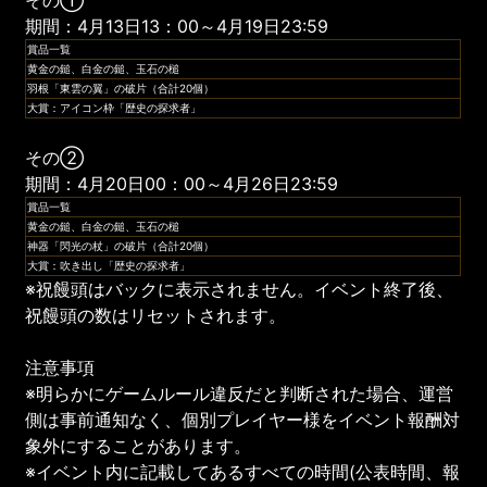
期間：4月13日13：00～4月19日23:59
賞品一覧
黄金の鎚、白金の鎚、玉石の槌
羽根「東雲の翼」の破片（合計20個）
大賞：アイコン枠「歴史の探求者」
その②
期間：4月20日00：00～4月26日23:59
賞品一覧
黄金の鎚、白金の鎚、玉石の槌
神器「閃光の杖」の破片（合計20個）
大賞：吹き出し「歴史の探求者」
※祝饅頭はバックに表示されません。イベント終了後、
祝饅頭の数はリセットされます。
注意事項
※明らかにゲームルール違反だと判断された場合、運営
側は事前通知なく、個別プレイヤー様をイベント報酬対
象外にすることがあります。
※イベント内に記載してあるすべての時間(公表時間、報