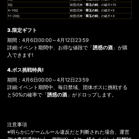
3位
剣型式神「
翠玉の剣
」の破片×10
4~10位
剣型式神「
翠玉の剣
」の破片×5
11~20位
剣型式神「
翠玉の剣
」の破片×3
3.限定ギフト
期間：4月6日00:00～4月12日23:59
詳細:イベント期間中、お得な値段で「
誘惑の酒
」が購
入できます!
4.ボス挑戦特典!
期間：4月6日00:00～4月12日23:59
詳細:イベント期間中、毎日禁域、団体ボスに挑戦する
と50%の確率で「
誘惑の酒
」がドロップします。
注意事項
※明らかにゲームルール違反だと判断された場合、運営