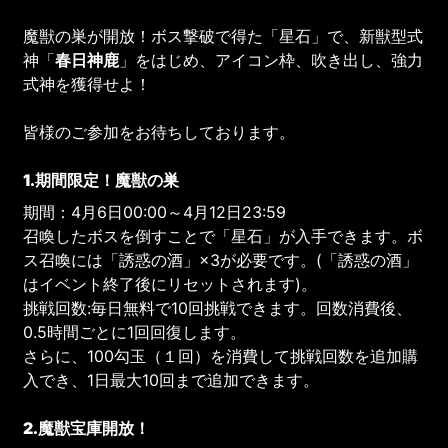
魔獣の巣が開放！ボス撃破で得た「星石」で、新獣型式
神「
春日神鹿
」をはじめ、アイコン枠、吹き出し、強力
式神を獲得せよ！
皆様のご参加をお待ちしております。
1.期間限定！魔獣の巣
期間：4月6日00:00～4月12日23:59
召喚したボスを倒すことで「星石」が入手できます。ボ
ス召喚には「誘惑の酒」×3が必要です。(「誘惑の酒」
はイベント終了後にリセットされます)。
挑戦回数:毎日無料で10回挑戦できます。回数消費後、
0.5時間ごとに1回回復します。
さらに、100勾玉（１回）を消費して挑戦回数を追加購
入でき、1日最大10回まで追加できます。
2.魔獣宝庫開放！