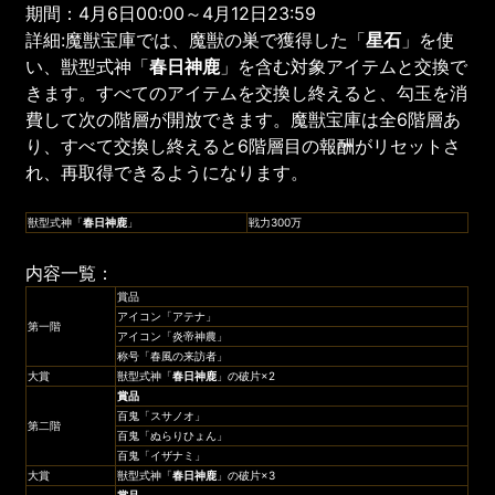
期間：4月6日00:00～4月12日23:59
詳細:魔獣宝庫では、魔獣の巣で獲得した「
星石
」を使
い、獣型式神「
春日神鹿
」を含む対象アイテムと交換で
きます。すべてのアイテムを交換し終えると、勾玉を消
費して次の階層が開放できます。魔獣宝庫は全6階層あ
り、すべて交換し終えると6階層目の報酬がリセットさ
れ、再取得できるようになります。
獣型式神「
春日神鹿
」
戦力300万
内容一覧：
賞品
アイコン「アテナ」
第一階
アイコン「炎帝神農」
称号「春風の来訪者」
大賞
獣型式神「
春日神鹿
」の破片×2
賞品
百鬼「スサノオ」
第二階
百鬼「ぬらりひょん」
百鬼「イザナミ」
大賞
獣型式神「
春日神鹿
」の破片×3
賞品