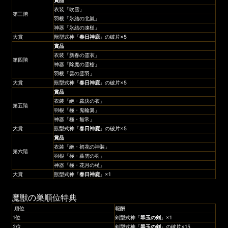
衣装「吹雪」
第三階
羽根「氷結の北嵐」
神器「氷結の凍槌」
大賞
獣型式神「
春日神鹿
」の破片×5
賞品
衣装「新春の霊衣」
第四階
神器「除魔の霊槍」
羽根「雲の霊羽」
大賞
獣型式神「
春日神鹿
」の破片×5
賞品
衣装「絶・裁決の衣」
第五階
羽根「極・鬼輪翼」
神器「極・無常」
大賞
獣型式神「
春日神鹿
」の破片×5
賞品
衣装「絶・初花の神装」
第六階
羽根「極・暮雲の羽」
神器「極・花月の杖」
大賞
獣型式神「
春日神鹿
」×1
魔獣の巣順位特典
順位
報酬
1位
剣型式神「
翠玉の剣
」×1
2位
剣型式神「
翠玉の剣
」の破片×15