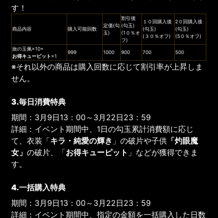
す！
割引後
１０回購入後
2０回購入後
定価(勾
(勾玉)
商品内容
購入可能回数
(勾玉)
(勾玉)
玉)
(1０％オ
(３０％オフ)
(5０％オフ)
フ)
旅の玉佩×10+
999
1000
900
700
500
お得
キューピット
×1
※それ以外の商品は購入回数に応じて割引率が上昇しま
せん。
3.
毎日消費特典
期間：3月9日13：00～3月22日23：59
詳細：イベント期間中、1日の勾玉累計消費額に応じ
て、衣装「
キラ・純愛の輝き
」の破片や子供
「灼眼魔
女」
の破片、「
お得
キューピット
」などが獲得できま
す。
4.
一括購入特典
期間：3月9日13：00～3月22日23：59
詳細：イベント期間中、指定の金額を一括購入した日数