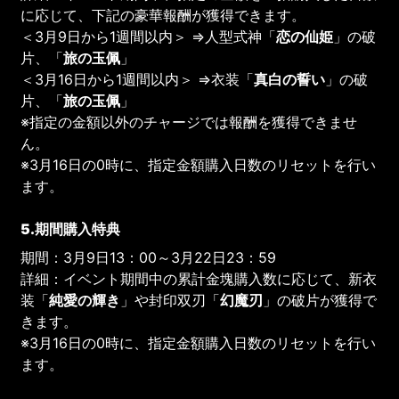
に応じて、下記の豪華報酬が獲得できます。
＜3月9日から1週間以内＞ ⇒人型式神「
恋の仙姫
」の破
片、「
旅の玉佩
」
＜3月16日から1週間以内＞ ⇒衣装「
真白の誓い
」の破
片、「
旅の玉佩
」
※指定の金額以外のチャージでは報酬を獲得できませ
ん。
※3月16日の0時に、指定金額購入日数のリセットを行い
ます。
5.
期間購入特典
期間：3月9日13：00～3月22日23：59
詳細：イベント期間中の累計金塊購入数に応じて、新衣
装「
純愛の輝き
」や封印双刃「
幻魔刃
」の破片が獲得で
きます。
※3月16日の0時に、指定金額購入日数のリセットを行い
ます。