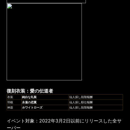
復刻衣装：愛
の伝道者
衣装
純白な礼装
仙人探し段階報酬
羽根
永遠の恋翼
仙人探し順位報酬
神器
ホワイトローズ
仙人探し段階報酬
イベント対象：2022年3月2日以前にリリースした全サ
ーバー