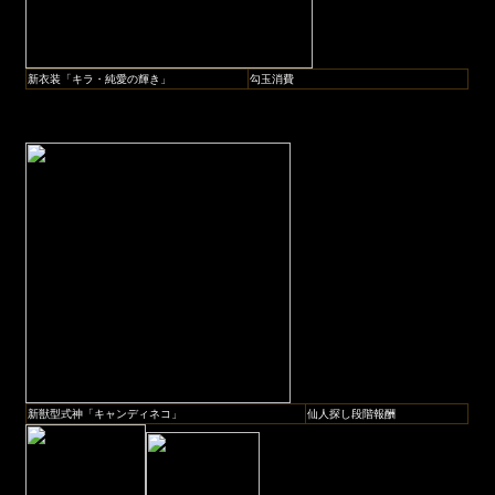
新衣装「キラ・純愛の輝き」
勾玉消費
新獣型式神「キャンディネコ」
仙人探し段階報酬