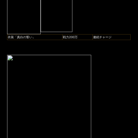
衣装「真白の誓い」
戦力200万
連続チャージ