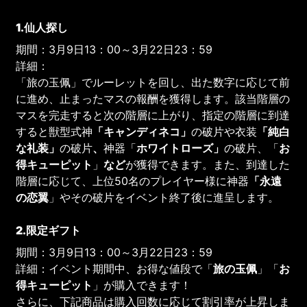
1.
仙人探し
期間：3月9日13：00～3月22日23：59
詳細：
「旅の玉佩」でルーレットを回し、出た数字に応じて前
に進め、止まったマスの報酬を獲得します。該当階層の
マスを完走すると次の階層に上がり、指定の階層に到達
すると獣型式神
「キャンディネコ」
の破片や衣装
「純白
な礼装」
の破片
、
神器「
ホワイトローズ」
の破片、「
お
得
キューピット
」
など
が獲得できます。また、到達した
階層に応じて、上位50名のプレイヤー様に神器
「永遠
の恋翼
」やその破片をイベント終了後に進呈します。
2.
限定ギフト
期間：3月9日13：00～3月22日23：59
詳細：イベント期間中、お得な値段で「
旅の玉佩
」「
お
得
キューピット
」が購入できます！
さらに、下記商品は購入回数に応じて割引率が上昇しま