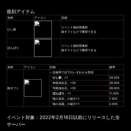
復刻アイテム
名称
アイコン
詳細
イベント復刻用素材
ひし餅
姫ギフトなどで獲得できる
イベント復刻用素材
ぼんぼり
姫ギフトなどで獲得できる
名称
アイコン
詳細
確率
一定確率で以下のいずれかを受領
「
ひし餅
」×1
29.50%
「神器強化石」×50
28.00%
姫ギフト
「羽根強化石」×50
28.00%
「
ぼんぼり
」×1
11.00%
「桃の花衣」の破片×1
1.50%
「桃の花翼」の破片×1
2.00%
イベント対象：2022年2月16日以前にリリースした全
サーバー