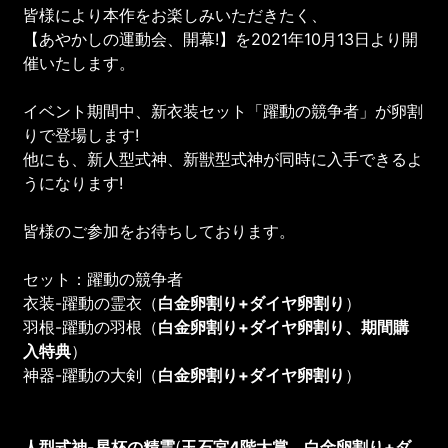
皆様により本作をお楽しみいただきたく、
【あやかしの運動会、開幕!】を2021年10月13日より開
催いたします。
イベント期間中、新衣装セット「躍動の競争者」が卵割
りで登場します!
他にも、新人型式神、新獣型式神が同時に入手できるよ
うになります!
皆様のご参加をお待ちしております。
セット：躍動の競争者
衣装-躍動の霊衣（
白金卵割り+ダイヤ卵割り
）
羽根-躍動の羽根（
白金卵割り+ダイヤ卵割り、期間購
入特典
）
神器-躍動の大剣（
白金卵割り+ダイヤ卵割り
）
人型式神-星杯の精霊
(
玉石宮4階大賞、白金卵割り+ダ