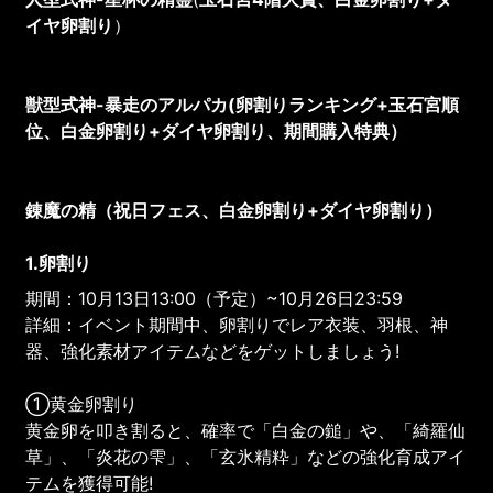
イヤ卵割り
）
獣型式神-暴走のアルパカ(卵割りランキング
+玉石宮順
位、白金卵割り+ダイヤ卵割り、期間購入特典）
錬魔の精（祝日フェス、白金卵割り+ダイヤ卵割り）
1.卵割り
期間：10月13日13:00（予定）~10月26日23:59
詳細：イベント期間中、卵割りでレア衣装、羽根、神
器、強化素材アイテムなどをゲットしましょう!
①黄金卵割り
黄金卵を叩き割ると、確率で「白金の鎚」や、「綺羅仙
草」、「炎花の雫」、「玄氷精粋」などの強化育成アイ
テムを獲得可能!