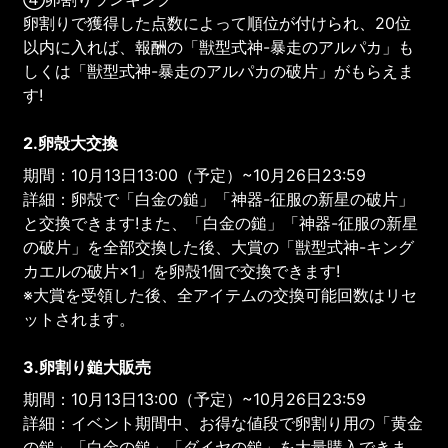
卵割りで獲得した点数によって順位が付けられ、20位
以内に入れば、報酬の「獣型式神-暴走のアルパカ」も
しくは「獣型式神-暴走のアルパカの破片」がもらえま
す!
2.卵殻大交換
期間：10月13日13:00（予定）~10月26日23:59
詳細：卵殻で「白金の鎚」「神器-征服の新星の破片」
と交換できます!また、「白金の鎚」「神器-征服の新星
の破片」を全部交換した後、大賞の「獣型式神-キング
カエルの破片×1」を卵殻1個で交換できます!
※大賞を受領した後、全アイテムの交換可能回数はリセ
ットされます。
3.卵割り鎚大販売
期間：10月13日13:00（予定）~10月26日23:59
詳細：イベント期間中、お得な値段で卵割り用の「黄金
の鎚」「白金の鎚」「ダイヤの鎚」を大量購入できま