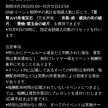
期間:9月29日00:00~10月12日23:59
詳細:イベント期間中の累計金塊購入数に応じて、
｢至
尊｣Lv1朱雀宝石
、1万名声袋、「
衣装-絶・裁決の衣の破
片
」「
乗物-紫玉金の破片
」を獲得できます。
※10月6日の0時に、指定金額購入日数のリセットを行い
ます。
注意事項
※明らかにゲームルール違反だと判断された場合、運営
側は事前通知なく、個別プレイヤー様をイベント報酬対
象外にすることがあります。
※イベント内に記載してあるすべての時間(公表時間、報
酬配布時間など)は実際の作業進捗により前後する場合
があります。
※報酬配布時間が記載されていないイベントにつきまし
ては、報酬は運営作業日にプレゼントを送付いたします
(応募手続きは不要です)。
※特別な説明がない限り、すべてのイベントは実施サー