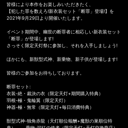
皆様により本作をお楽しみいただきたく、
【犯した罪を数えろ!新衣装セット「断罪」登場!】を
2021年9月29日より開催いたします。
イベント期間中、幽世の断罪者に相応しい新衣装セット
「断罪」が登場します!
さっそく限定天灯祭に参加し、それを入手しましょう!
ほかにも、新獣型式神、新乗物、新子供が登場します!
皆様のご参加をお待ちしております。
断罪セット:
衣装-絶・裁決の衣（限定天灯+期間購入特典）
羽根-極・鬼輪翼（限定天灯）
神器-極・無常（限定天灯+毎日消費特典）
獣型式神-独角赤龍（天灯順位報酬+魔獣の巣順位特
典） 乗物-深紅の使者（限定天灯+天灯交換商店）