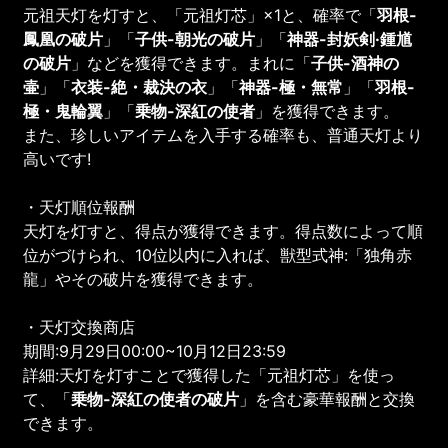
元祖天灯を灯すと、「元祖灯芯」×1と、確率で「
羽根-
鳳凰の破片
」「
子供-朝光の破片
」「
神器-封妖剣·鍾馗
の破片
」などを獲得できます。まれに「
子供-酒神の
壷
」「
衣装-絶・裁決の衣
」「
神器-
極・無常
」「
羽根-
極・鬼輪翼
」「
乗物-深紅の使者
」を獲得できます。
また、珍しいアイテムを入手する確率も、普通天灯より
高いです!
・天灯順位報酬
天灯を灯すと、得点が獲得できます。得点数によって順
位がづけられ、10位以内に入れば、獣型式神:「独角赤
龍」やその破片を獲得できます。
・天灯交換商店
期間:9月29日00:00~10月12日23:59
詳細:天灯を灯すことで獲得した「元祖灯芯」を使っ
て、「
乗物-深紅の使者の破片
」を含む豪華報酬と交換
できます。