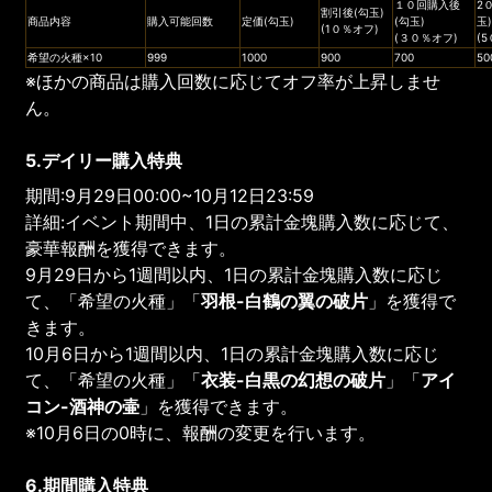
１０回購入後
2
割引後(勾玉)
商品内容
購入可能回数
定価(勾玉)
(勾玉)
玉
(1０％オフ)
(３０％オフ)
(
希望の火種×10
999
1000
900
700
50
※ほかの商品は購入回数に応じてオフ率が上昇しませ
ん。
5.デイリー購入特典
期間:9月29日00:00~10月12日23:59
詳細:イベント期間中、1日の累計金塊購入数に応じて、
豪華報酬を獲得できます。
9月29日から1週間以内、1日の累計金塊購入数に応じ
て、「希望の火種」「
羽根-白鶴の翼の破片
」を獲得で
きます。
10月6日から1週間以内、1日の累計金塊購入数に応じ
て、「希望の火種」「
衣装-白黒の幻想の破片
」「
アイ
コン-酒神の壷
」を獲得できます。
※10月6日の0時に、報酬の変更を行います。
6.期間購入特典