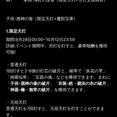
子供-酒神の壷（限定天灯+魔獣宝庫）
1.限定天灯
期間:9月29日00:00~10月12日23:59
詳細:イベント期間中、天灯を灯すと、豪華報酬を獲得
可能!
・普通天灯
1回灯すと2-6個の灯芯の破片と、確率で「炎花の雫」
「綺羅仙草」「宝器の魂」などを獲得できます。まれに
「
子供-酒神の壷
の破片
」「
衣装-絶・裁決の衣
の破片
」
「
神器-
極・無常
の破片
」を獲得できます。
・元祖天灯
普通天灯を7回灯すと、元祖天灯を灯すことができま
す。