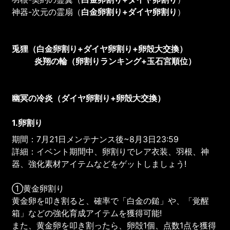
神器-次元の霊扇（
白金卵割り
+
ダイヤ卵割り
）
兎狸（白金卵割り+ダイヤ卵割り+卵殻大交換）
炎翔の輪（卵割りランキング+玉石宮順位）
幽冥の冷炎（ダイヤ卵割り+卵殻大交換）
1.卵割り
期間：7月21日メンテナンス後~8月3日23:59
詳細：イベント期間中、卵割りでレア衣装、羽根、神
器、強化素材アイテムなどをゲットしましょう!
①黄金卵割り
黄金卵を叩き割ると、確率で「白金の鎚」や、「覚醒
箱」などの強化育成アイテムを獲得可能!
また、黄金卵を叩き割ったら、卵殻1個、点数1点を獲得