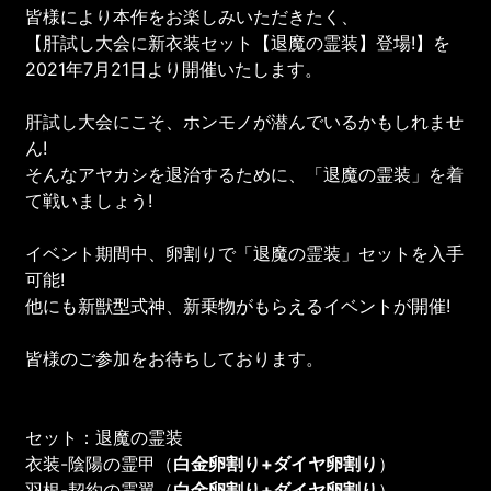
皆様により本作をお楽しみいただきたく、
【肝試し大会に新衣装セット【退魔の霊装】登場!】を
2021年7月21日より開催いたします。
肝試し大会にこそ、ホンモノが潜んでいるかもしれませ
ん!
そんなアヤカシを退治するために、「退魔の霊装」を着
て戦いましょう!
イベント期間中、卵割りで「退魔の霊装」セットを入手
可能!
他にも新獣型式神、新乗物がもらえるイベントが開催!
皆様のご参加をお待ちしております。
セット：退魔の霊装
衣装-陰陽の霊甲（
白金卵割り
+
ダイヤ卵割り
）
羽根-契約の霊翼（
白金卵割り
+
ダイヤ卵割り
）