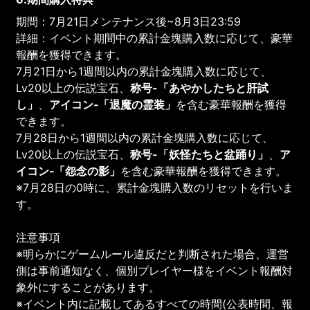
期間：7月21日メンテナンス後~8月3日23:59
詳細：イベント期間中の累計金塊購入数に応じて、豪華
報酬を獲得できます。
7月21日から1週間以内の累計金塊購入数に応じて、
Lv20以上の伝説宝石、
称号
-
「
あやかしたちと肝試
し
」
、
アイコン‐「退魔の霊装」
を含む豪華報酬を獲得
できます。
7月28日から1週間以内の累計金塊購入数に応じて、
Lv20以上の伝説宝石、
称号
-
「妖怪たちと盆踊り」
、
ア
イコン‐「怨念の影」
を含む豪華報酬を獲得できます。
※7月28日の0時に、累計金塊購入数のリセットを行いま
す。
注意事項
※明らかにゲームルール違反だと判断された場合、運営
側は事前通知なく、個別プレイヤー様をイベント報酬対
象外にすることがあります。
※イベント内に記載してあるすべての時間(公表時間、報