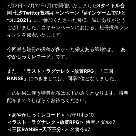
7月2日～7月12日(月)で開催いたしました
3タイトル合
同 七夕Twitter投稿キャンペーン『#インゲームでひと
つに2021』
にご参加くださった皆様、誠にありがとう
ございました。当キャンペーンにおける、短冊投稿ラン
キングを発表いたします。
今回最も短冊の投稿が多かった栄えある第1位は、「
あ
やかしっくレコード
」です。
また、「
ラスト・ラグナレク
-放置
R
PG」「三国
R
ANSE」
につきましては、同率2位となりました。
この結果に伴う特典配布は以下の通りとなります。特典
配布まで今しばらくお待ちください。
＜あやかしっくレコード＞
お守り札x10
＜ラスト・ラグナレク
-放置
R
PG＞
侍者メダルx7
＜三国
R
ANSE –天下三分
-
＞
名将令x7