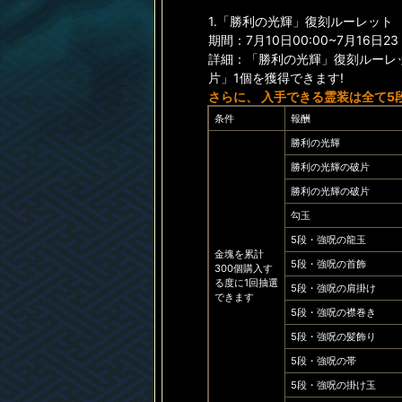
1.「勝利の光輝」復刻ルーレット
期間：7月10日00:00~7月16日23
詳細：「勝利の光輝」復刻ルーレッ
片」1個を獲得できます!
さらに、 入手できる霊装
は
全
て
5
条件
報酬
勝利の光輝
勝利の光輝の破片
勝利の光輝の破片
勾玉
5段・強呪の龍玉
金塊を累計
5段・強呪の首飾
300個購入す
る度に1回抽選
5段・強呪の肩掛け
できます
5段・強呪の襟巻き
5段・強呪の髪飾り
5段・強呪の帯
5段・強呪の掛け玉