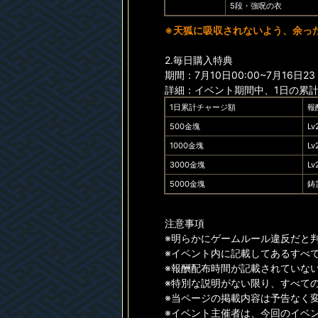
5段・強呪の衣
※天狐に吸収されないよう、余っ
2.毎日購入特典
期間：7月10日00:00~7月16日23
詳細：イベント期間中、1日の累
1日累計チャージ額
報
500金塊
L
1000金塊
L
3000金塊
L
5000金塊
鋳
注意事項
※明らかにゲームルール違反だと
※イベント内に記載してあるすべ
※報酬配布時間が記載されていない
※特別な説明がない限り、すべて
※当ページの掲載内容は予告なく
※イベント主催者は、今回のイベ