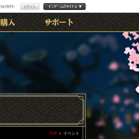
録(無料)
よくある質問
お問合わせ
利用規約
ﾌﾟﾗｲﾊﾞｼｰﾎﾟﾘｼｰ
TOP
＞
イベント