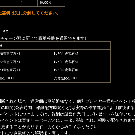
1
10.00%
た霊装は先に分解してください。
：59
計チャージ額に応じて豪華報酬を獲得できます!
酬
v20青龍宝石×1
Lv20白虎宝石×1
v22青龍宝石×1
Lv22白虎宝石×1
v23青龍宝石×1
Lv23白虎宝石×1
霊石×1000
完璧進化石×100
判断された場合、運営側は事前通知なく、個別プレイヤー様をイベント
ての時間(公表時間、報酬配布時間など)は実際の作業進捗により前後す
イベントにつきましては、報酬は運営作業日にプレゼントを送付いたしま
のイベントは実施サーバーごとにデータが統計され、報酬が配布されま
変更することがあります。あらかじめご了承ください。
ントにつき最終的な解釈権を有します。