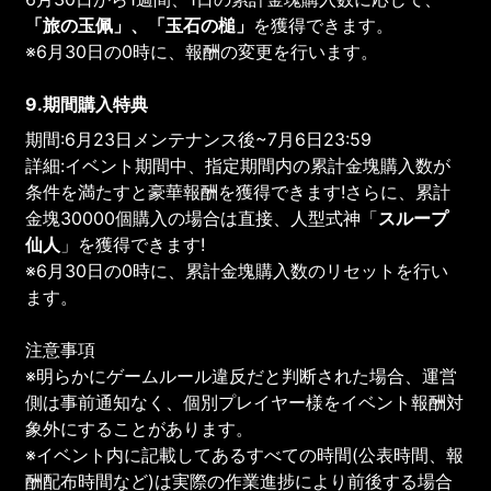
「旅の玉佩」、「玉石の槌」
を獲得できます。
※6月30日の0時に、報酬の変更を行います。
9.期間購入特典
期間:6月23日メンテナンス後~7月6日23:59
詳細:イベント期間中、指定期間内の累計金塊購入数が
条件を満たすと豪華報酬を獲得できます!さらに、累計
金塊30000個購入の場合は直接、人型式神「
スループ
仙人
」を獲得できます!
※6月30日の0時に、累計金塊購入数のリセットを行い
ます。
注意事項
※明らかにゲームルール違反だと判断された場合、運営
側は事前通知なく、個別プレイヤー様をイベント報酬対
象外にすることがあります。
※イベント内に記載してあるすべての時間(公表時間、報
酬配布時間など)は実際の作業進捗により前後する場合