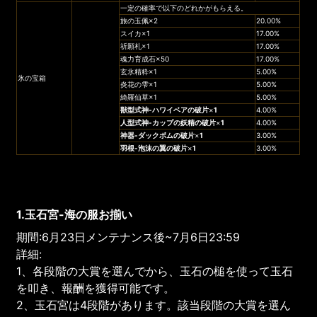
一定の確率で以下のどれかがもらえる。
旅の玉佩×2
20.00%
スイカ×1
17.00%
祈願札×1
17.00%
魂力育成石×50
17.00%
玄氷精粋×1
5.00%
氷の宝箱
炎花の雫×1
5.00%
綺羅仙草×1
5.00%
獣型式神-ハワイベア
の破片
×
1
4.00%
人型式神-カップの妖精
の破片
×
1
4.00%
神器-ダックボムの破片
×
1
3.00%
羽根-泡沫の翼
の破片
×
1
3.00%
1.玉石宮-海の服お揃い
期間:6月23日メンテナンス後~7月6日23:59
詳細:
1、各段階の大賞を選んでから、玉石の槌を使って玉石
を叩き、報酬を獲得可能です。
2、玉石宮は4段階があります。該当段階の大賞を選ん