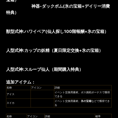
神器-ダックボム(氷の宝箱+デイリー消費
特典）
獣型式神:ハワイベア(仙人探し100階報酬+氷の宝箱）
人型式神:カップの妖精（夏日限定交換+氷の宝箱）
人型式神:スループ仙人（期間購入特典）
追加アイテム：
名称
アイコン
詳細
イベント交換用素材。ボス挑戦ボーナスで獲得
アイス
できる
イベント交換用素材。
氷の宝箱
などで獲得でき
スイカ
る
名称
アイコン
詳細
確率