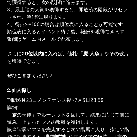
で獲得すると、次の段階に進みます。
3、最上階の大賞を獲得すると、開放済の階段がリセッ
トされ、第1階に戻ります。
4、得点>=100の場合は順位表に入ることが可能です。
順位表に入るとイベント終了後、報酬を獲得できます。
報酬はゲーム内メールで配布します。
さらに
20位以内に入れば
、仙札:「
魔·人魚
」やその破片
を獲得できます。
ぜひご参加ください!
2.仙人探し
期間:6月23日メンテナンス後~7月6日23:59
詳細:
「旅の玉佩」でルーレットを回して、結果に応じて前に
進み、止まったマスの報酬を獲得します。
該当階層のマスを完走すると次の階層に入り、指定の階
層に到達すると「
獣型式神-ハワイベアの破片
」「
氷の