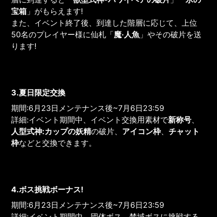
宝箱
」がもらえます!
また、イベント終了後、到達した階層に応じて、上位
50名のプレイヤー様に仙札「
魔·人魚
」やその破片を送
ります!
3.夏日限定交換
期間:6月23日メンテナンス後~7月6日23:59
詳細:イベント期間中、イベント交換用素材で
新称号
、
人型式神:カップの妖精
の破片、
アイコン枠
、
チャット
枠
などと交換できます。
4.ボス挑戦ボーナス!
期間:6月23日メンテナンス後~7月6日23:59
詳細:イベント期間中、団体ボス、禁域ボスに挑戦する