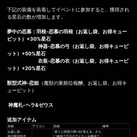
下記の装備を装着してイベントに参加すると、獲得され
る星石の数が増加します。
夢中の恋慕
：
羽根
-恋慕の羽根（お返し袋、お得キュー
ピット）
+30%星石
神器-恋慕の弓（お返し袋、お得キューピ
ット）
+50%星石
衣装-恋慕の衣（お返し袋、お得キューピ
ット）
+20%星石
獣型式神-恋姫
（魔獣の巣順位報酬、お返し袋、お得キ
ューピット）
神魔札-ヘラ&ゼウス
追加アイテム
名称
アイコン
詳細
確率
お返し袋：
使うと誘惑の酒×3が貰える。さら
毎日限定販売、
に確率で下記のアイテムを獲得で