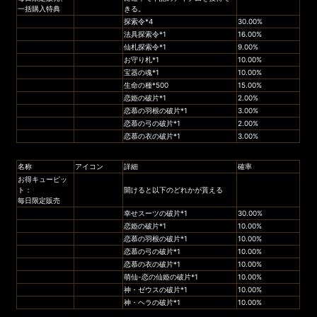
一括購入特典
きる。
探索令*4
30.00%
法具探索令*1
16.00%
仙札探索令*1
9.00%
お守り札*1
10.00%
宝器の魂*1
10.00%
生命の種*500
15.00%
恋姫の破片*1
2.00%
恋慕の羽根の破片*1
3.00%
恋慕の弓の破片*1
2.00%
恋慕の衣の破片*1
3.00%
名称
アイコン
詳細
確率
お得キューピッ
ト：
開けると以下のどれかが貰える
毎日限定販売
幸せスーツの破片*1
30.00%
恋姫の破片*1
10.00%
恋慕の羽根の破片*1
10.00%
恋慕の弓の破片*1
10.00%
恋慕の衣の破片*1
10.00%
萌仙-恋の仙姫の破片*1
10.00%
神・ゼウスの破片*1
10.00%
神・ヘラの破片*1
10.00%