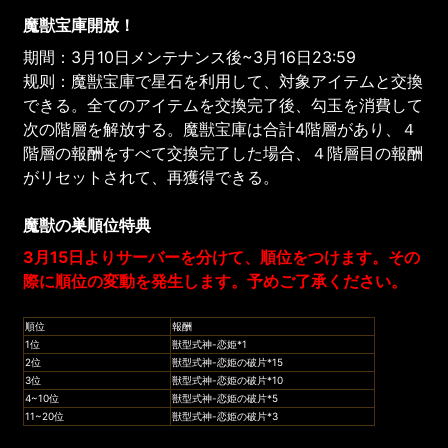
魔獣宝庫開放！
期間：3月10日メンテナンス後~3月16日23:59
规则：魔獣宝庫で星石を利用して、対象アイテムと交換
できる。全てのアイテムを交換完了後、勾玉を消費して
次の階層を解放する。魔獣宝庫は合計4階層があり、４
階層の報酬をすべて交換完了した場合、４階層目の報酬
がリセットされて、再獲得できる。
魔獣の巣順位特典
3月15日よりサーバーを分けて、順位をつけます。その
際に順位の変動を発生します。予めご了承ください。
順位
報酬
1位
獣型式神-恋姫*1
2位
獣型式神-恋姫の破片*15
3位
獣型式神-恋姫の破片*10
4~10位
獣型式神-恋姫の破片*5
11~20位
獣型式神-恋姫の破片*3