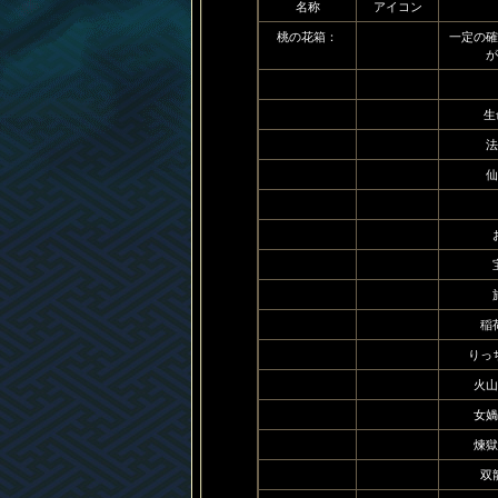
名称
アイコン
桃の花箱：
一定の確
が
生
法
仙
稲
りっ
火山
女媧
煉獄
双