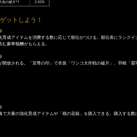
人魚の破片*1
2.00%
をゲットしよう！
9
化育成アイテムを消費する数に応じて順位がつける。順位表にランクイ
含む豪華報酬がもらえる。
9
が開放される。「至尊の印」で衣装「ワンコ大作戦の破片」、羽根「霜
9
塊で大量の強化育成アイテムや「桃の花箱」を購入できる。購入する数