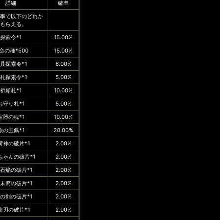
詳細
確率
率で以下のどれか
もらえる。
探索令*1
15.00%
命の種*500
15.00%
具探索令*1
6.00%
札探索令*1
5.00%
祈願札*1
10.00%
お守り札*1
5.00%
宝器の魂*1
10.00%
旅の玉佩*1
20.00%
荷神の破片*1
2.00%
ちゃんの破片*1
2.00%
石焔の破片*1
2.00%
末裔の破片*1
2.00%
の剣の破片*1
2.00%
龍刃の破片*1
2.00%