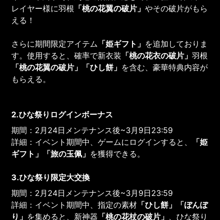
レイヤー様に羽根
「
桃の花翼
の破片
」
やその破片がもら
える！
さらに期間限定アイテム
「姫ギフト」
を追加しておりま
す。使用すると、確率で新衣装
「桃の花衣の破片」
羽根
「桃の花翼の破片」「ひし餅」
を含む、豪華特典内容が
もらえる。
2.ひな祭りログインボーナス
期間：2月24日メンテナンス後~3月9日23:59
詳細：イベント期間中、ゲームにログインすると、
「姫
ギフト」「旅の玉佩」
を獲得できる。
3.ひな祭り限定大交換
期間：2月24日メンテナンス後~3月9日23:59
詳細：イベント期間中、指定の素材
「ひし餅」「ぼんぼ
り」
を集めると、新神器
「
桃の花杖
の破片
」
、ひな祭り