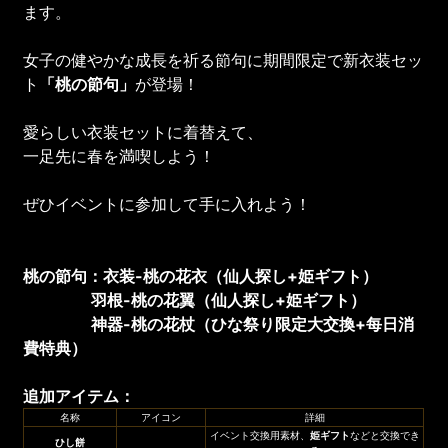
ます。
女子の健やかな成長を祈る節句に期間限定で新衣装セッ
ト
「桃の節句」
が登場！
愛らしい衣装セットに着替えて、
一足先に春を満喫しよう！
ぜひイベントに参加して手に入れよう！
桃
の節句：衣装
-桃の花衣
（
仙人探し
+
姫ギフト
）
羽根
-桃の花翼
（
仙人探し
+
姫
ギフト
）
神器-桃の花杖（
ひな祭り限定大交
換+每日消
費特典
）
追加アイテム
：
名称
アイコン
詳細
イベント交換用素材、
姫ギフト
などと交換でき
ひし餅