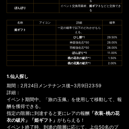
る
イベント交換用素材、
姫ギフト
などと交換でき
ぼんぼり
る
名称
アイコン
詳細
確率
一定の確率で以下のどれかがもら
姫ギフト
える。
ひし餅
*1
29.50%
神器強化石*50
28.00%
羽根強化石*50
28.00%
ぼんぼり*1
11.00%
桃の花衣の破片
*1
1.50%
桃の花翼の破片
*1
2.00%
1.仙人探し
期間：2月24日メンテナンス後~3月9日23:59
詳細：
イベント期間中、「旅の玉佩」を使用して移動して、報
酬を獲得できる。
指定の階層に到達すると更にレアの報酬
「衣装-桃の花
衣の破片」「姫ギフト」
がもらえる！
イベント終了時、到達の階層に応じて、上位50名のプ