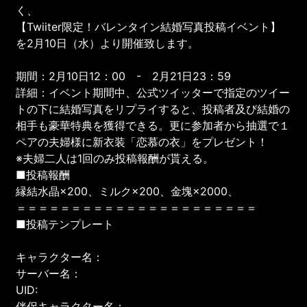
く、
【Twiiter限定！バレンタイン結婚写真投稿イベント】
を2月10日（水）より開催致します。
期間：2月10日12：00 - 2月21日23：59
詳細：イベント期間中、公式ツイッターで指定のツイー
トの下に結婚写真をリプライすると、投稿者及び結婚の
相手も豪華特典を獲得できる。更に参加者から抽選で１
ペアの夫婦様に新衣装「恋慕の衣」をプレゼント！
※夫婦二人は1回のみ投稿報酬が貰える。
■投稿報酬
縁結水晶×200、ミルク×200、金塊×2000、
＝＝＝＝＝＝＝＝＝＝＝＝＝＝＝＝＝＝＝＝＝＝
■投稿テンプレート
キャラクター名：
サーバー名：
UID:
伴侶キャラクター名：