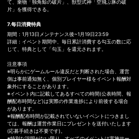
て、乗物「独角鯨の破片」、獣型式神「空飛ぶ豚の破
片」を獲得できる。
7.每日消費特典
期間：1月13日メンテナンス後~1月19日23:59
詳細：イベント期間中、毎日累計消費する勾玉の数に応
じて、特典として「勾玉」を還元されます。
注意事項
※明らかにゲームルール違反だと判断された場合、運営
側は事前通知無く、個別プレイヤー様をイベント報酬対
象外にすることがあります。
※イベント内に記載してあるすべての時間(公表時間、報
酬配布時間など)は実際の作業進捗により前後する場合
があります。
※報酬配布時間が記載されていないイベントにつきまし
ては、報酬は運営作業日にプレゼントを送付いたします
(応募手続きは不要です)。
※特別な説明がない限り、すべてのイベントは実施サー