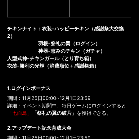
チキンナイト：
衣装
-ハッピーチキン
（
感謝祭大交換
2
）
羽根
-祭礼の翼
（
ログイン
）
神器-恵みのチキン（
ガチャ
）
人型式神
-チキンガール
（とり育ち箱
）
衣装-勝利の光輝
（
消費順位＋
感謝祭箱
）
1.ログインボーナス
期間：11月25日00:00~12月1日23:59
詳細：イベント期間中、毎日ゲームにログインすると
「七面鳥」
「祭礼の翼の破片」
を獲得できる。
2.アップデート記念育成大会
期間：11月25日00:00~12月1日23:59