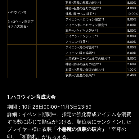
羽根-悪魔の邪翼の破片*1
8.00%
神器-召魔の提灯の破片*1
4.00%
ハロウィン箱
仙札-魔·サルの破片*1
10.00%
アイコン-ハロウィン限定*1
8.00%
(ハロウィン限定ア
アイコン枠-ハロウィン限定*1
8.00%
イテム大集合）
称号-いたずら大好き*1
8.00%
アイコン-アンジェラ*1
8.00%
アイコン-猫又*1
8.00%
アイコン-海の守護者*1
8.00%
アイコン-吸血蝙蝠*1
8.00%
人型式神-ローズエルフの破片*1
8.00%
神器-黒猫の謀りの破片*1
2.60%
衣装-小悪魔の仮装の破片*1
1.00%
衣装-小悪魔の仮装*1
0.40%
1.ハロウィン育成大会
期間：10月28日00:00~11月3日23:59
詳細：イベント期間中、指定の強化育成アイテムを消費
する数に応じて順位がつける。順位表にランクインした
プレイヤー様に衣装
「小悪魔の仮装の破片」
「至尊の
印」「祈願札」がもらえる。