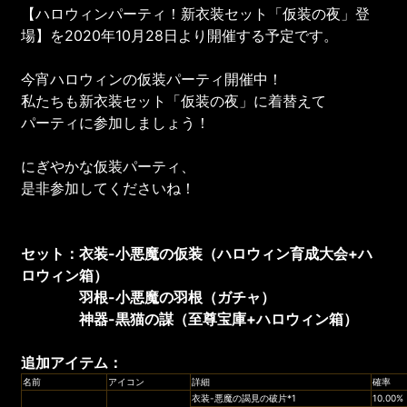
【ハロウィンパーティ！新衣装セット「仮装の夜」登
場】を2020年10月28日より開催する予定です。
今宵ハロウィンの仮装パーティ開催中！
私たちも新衣装セット「仮装の夜」に着替えて
パーティに参加しましょう！
にぎやかな仮装パーティ、
是非参加してくださいね！
セット
：
衣装
-小悪魔の仮装
（
ハロウィン育成大会
+
ハ
ロウィン箱
）
羽根
-小悪魔の羽根
（
ガチャ
）
神器
-黒猫の謀
（
至尊
宝庫
+
ハロウィン箱
）
追加アイテム
：
名前
アイコン
詳細
確率
衣装-悪魔の謁見の破片*1
10.00%