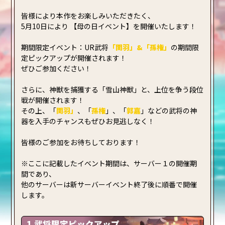
皆様により本作をお楽しみいただきたく、
5月10日により 【母の日イベント】を開催いたします！
期間限定イベント：UR武将
「
関羽
」&「
孫権
」
の期間限
定ピックアップが開催されます！
ぜひご参加ください！
さらに、神獣を捕獲する「雪山神獣」と、上位を争う段位
戦が開催されます！
その上、「
関羽
」
、「
孫権
」、「
郭嘉
」などの武将の神
器を入手のチャンスもぜひお見逃しなく！
皆様のご参加をお待ちしております！
※ここに記載したイベント期間は、サーバー１の開催期
間であり、
他のサーバーは新サーバーイベント終了後に順番で開催
します。
1.武将限定ピックアップ