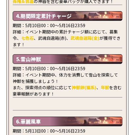
孫権
＆郭嘉
の神器を含む豪華パックが購入できます！
4.期間限定累計チャージ
期間：5月10日00：00～5月16日23:59
詳細：イベント期間中の累計チャージ額に応じて、募集
令、
七色石
、武魂自選箱(赤)、
武魂自選箱(金)
が獲得でき
ます！
5.雪山神獣
期間：5月10日00：00～5月16日23:59
詳細：イベント期間中、体力を消費して雪山を探索して
神獣を捕獲しましょう！
また、探索得点の順位に応じて
神獣卵(猫系)
、
年獣
を含む
豪華報酬があります！
6.華麗風車
期間：5月13日00：00～5月16日23:59