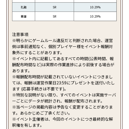
孔融
SR
10.29%
華雄
SR
10.29%
注意事項
※明らかにゲームルール違反だと判断された場合、運営
側は事前通知なく、個別プレイヤー様をイベント報酬対
象外にすることがあります。
※イベント内に記載してあるすべての時間(公表時間、報
酬配布時間など)は実際の作業進捗により前後する場合が
あります。
※報酬配布時間が記載されていないイベントにつきまし
ては、報酬は運営作業日23:59にプレゼントを送付いたし
ます (応募手続きは不要です)。
※特別な説明がない限り、すべてのイベントは実施サーバ
ーごとにデータが統計され、報酬が配布されます。
※当ページの掲載内容は予告なく変更することがありま
す。あらかじめご了承ください。
※イベント主催者は、今回のイベントにつき最終的な解
釈権を有します。