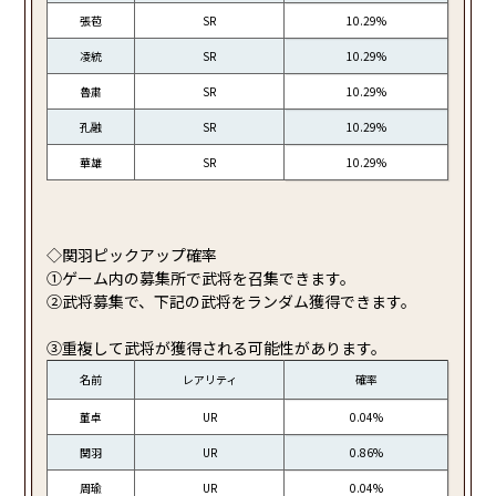
張苞
SR
10.29%
凌統
SR
10.29%
魯粛
SR
10.29%
孔融
SR
10.29%
華雄
SR
10.29%
◇関羽ピックアップ確率
①ゲーム内の募集所で武将を召集できます。
②武将募集で、下記の武将をランダム獲得できます。
③重複して武将が獲得される可能性があります。
名前
レアリティ
確率
董卓
UR
0.04%
関羽
UR
0.86%
周瑜
UR
0.04%