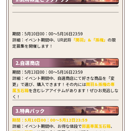
期間：5月10日00：00～5月16日23:59
詳細：イベント期間中、UR武将
「
関羽
」&「
孫権
」
の限
定募集を開催します！
2.自選商店
期間：5月13日00：00～5月16日23:59
詳細：イベント期間中、自選商店にて好きな商品を「変
更」で選び、購入できます！その内には
関羽＆孫権
の
専
属玉石箱
を含むレアアイテムがあります！ぜひお見逃しな
く！
3.特典パック
期間：
5
月
10
日00：00～5月
12
日23:59
詳細：イベント期間中、お得な値段で
郭嘉専属玉石箱
、