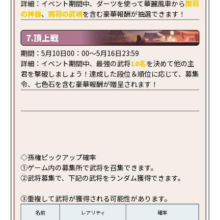
詳細：イベント期間中、ダーツを使って華麗風車から
関羽
の神器
、
関羽
の武魂
を含む豪華報酬が抽選できます！
7.頂上戦
期間：5月10日00：00～5月16日23:59
詳細：イベント期間中、最強の武将
10名
を決めて他の主
君を撃破しましょう！達成した段位＆順位に応じて、募集
令、七色石を含む豪華報酬が贈呈されます！
◇孫権ピックアップ確率
①ゲーム内の募集所で武将を召集できます。
②武将募集で、下記の武将をランダム獲得できます。
③重複して武将が獲得される可能性があります。
名前
レアリティ
確率