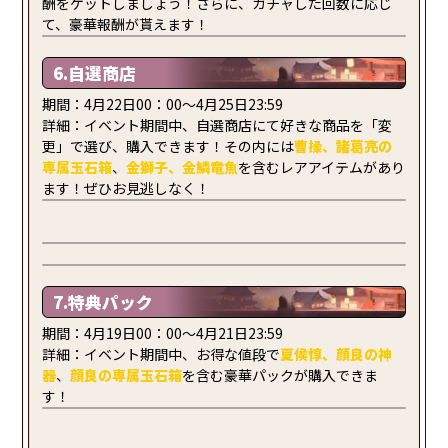
酬をゲットしましょう！さらに、ガチャした回数に応じ
て、豪華報酬が貰えます！
6.自選商店
期間：4月22日00：00～4月25日23:59
詳細：イベント期間中、自選商店にて好きな商品を「変
更」で選び、購入できます！その内には
曹操
、諸葛亮の
専属玉石箱
、
金獅子、金鱗竜魚
を含むレアアイテムがあり
ます！ぜひお見逃しなく！
7.特典パック
期間：4月19日00：00～4月21日23:59
詳細：イベント期間中、お得な値段で
夏侯惇
、
顔良の神
器
、
顔良の
専属玉石箱
を含む豪華パックが購入できま
す！