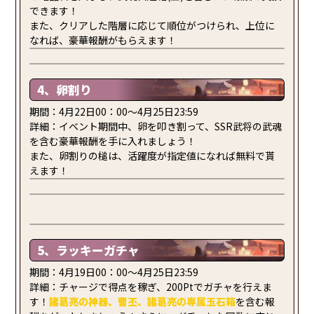
できます！
また、クリアした階層に応じて順位がつけられ、上位に
なれば、豪華報酬がもらえます！
4、卵割り
期間：4月22日00：00～4月25日23:59
詳細：イベント期間中、卵を叩き割って、SSR武将の武魂
を含む豪華報酬を手に入れましょう！
また、卵割りの槌は、活躍度が指定値になれば無料で貰
えます！
5、ラッキーガチャ
期間：4月19日00：00～4月25日23:59
詳細：チャージで得点を稼ぎ、200Ptでガチャを行えま
す！
諸葛亮
の神器、曹丕、諸葛亮の
専属玉石箱
を含む報