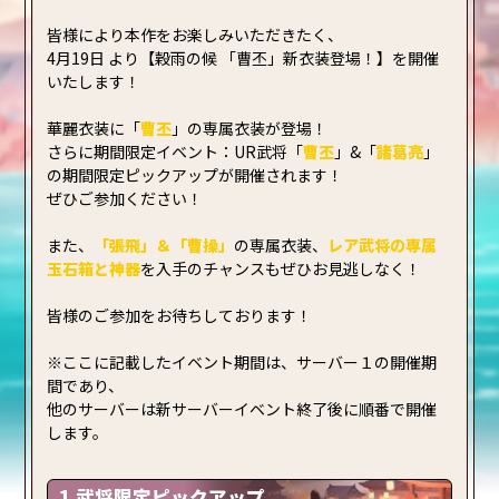
皆様により本作をお楽しみいただきたく、
4月19日 より【穀雨の候 「曹丕」新衣装登場！】を開催
いたします！
華麗衣装に「
曹丕
」の専属衣装が登場！
さらに期間限定イベント：UR武将「
曹丕
」&「
諸葛亮
」
の期間限定ピックアップが開催されます！
ぜひご参加ください！
また、
「張飛」＆「曹操」
の専属衣装、
レア武将の専属
玉石箱と神器
を入手のチャンスもぜひお見逃しなく！
皆様のご参加をお待ちしております！
※ここに記載したイベント期間は、サーバー１の開催期
間であり、
他のサーバーは新サーバーイベント終了後に順番で開催
します。
1.武将限定ピックアップ