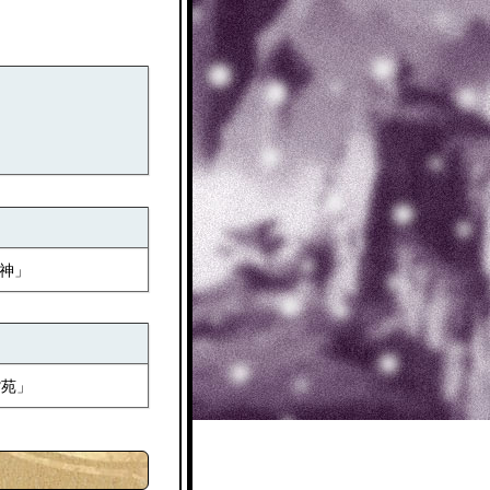
神」
紫苑」