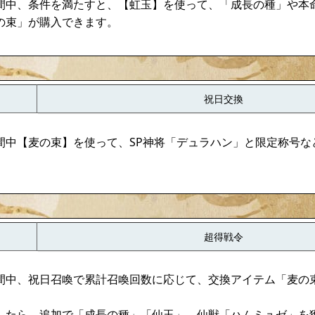
間中、条件を満たすと、【虹玉】を使って、「成長の種」や本
の束」が購入できます。
祝日交換
間中【麦の束】を使って、SP神将「デュラハン」と限定称号な
超得戦令
間中、祝日召喚で累計召喚回数に応じて、交換アイテム「麦の
したら、追加で「成長の種」「仙玉」、仙獣「ハムミュゼ」を