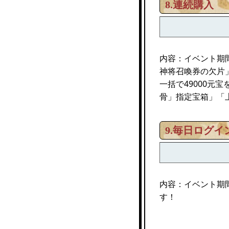
8.連続購入
内容：イベント期間
神将召喚券の欠片
一括で49000元
骨」指定宝箱」「
9.毎日ログイ
内容：イベント期
す！