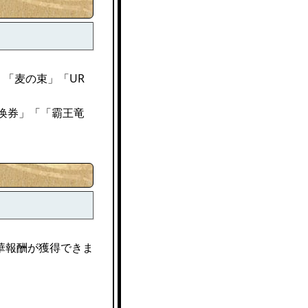
、「麦の束」「UR
召唤券」「「霸王竜
華報酬が獲得できま