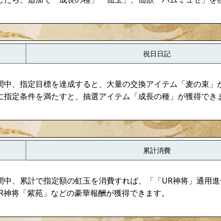
祝日日記
間中、指定目標を達成すると、大量の交換アイテム「麦の束」
に指定条件を満たすと、抽選アイテム「成長の種」が獲得でき
累計消費
間中、累計で指定額の虹玉を消費すれば、「「UR神将」通用進
TR神将「紫苑」などの豪華報酬が獲得できます。