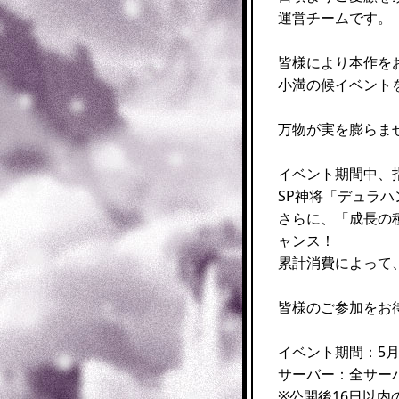
運営チームです。
皆様により本作を
小満の候イベント
万物が実を膨らま
イベント期間中、
SP神将「デュラ
さらに、「成長の
ャンス！
累計消費によって
皆様のご参加をお
イベント期間：5月15
サーバー：全サー
※公開後16日以