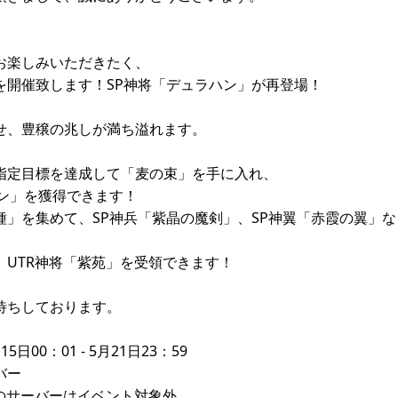
お楽しみいただきたく、
を開催致します！SP神将「デュラハン」が再登場！
せ、豊穣の兆しが満ち溢れます。
指定目標を達成して「麦の束」を手に入れ、
ハン」を獲得できます！
種」を集めて、SP神兵「紫晶の魔剣」、SP神翼「赤霞の翼」
、UTR神将「紫苑」を受領できます！
待ちしております。
日00：01 - 5月21日23：59
バー
内のサーバーはイベント対象外