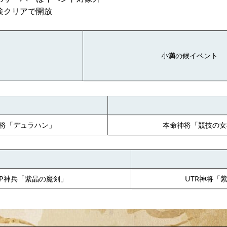
験クリアで開放
小満の候イベント
神将「デュラハン」
本命神将「競技の女
SP神兵「紫晶の魔剣」
UTR神将「