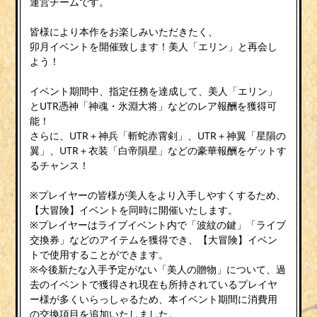
運営チームです。
皆様により本作をお楽しみいただきたく、
卯月イベントを開催致します！美人「エリン」と再会し
よう！
イベント期間中、指定任務を達成して、美人「エリン」
とUTR憑神「神魂・氷淵大将」などのレア報酬を獲得可
能！
さらに、UTR＋神兵「斬蛇赤霄剣」、UTR＋神翼「星隕の
翼」、UTR＋衣装「白帝隕星」などの豪華報酬をゲットす
るチャンス！
※プレイヤーの皆様が美人をより入手しやすくするため、
【大冒険】イベントを同時に開催いたします。
※プレイヤーはライブイベント内で「波紋の鍵」「ライブ
交換券」などのアイテムを獲得でき、【大冒険】イベン
トで使用することができます。
※今後新たな入手予定がない「美人の贈物」について、過
去のイベントで獲得され現在も所持されているプレイヤ
ー様が多くいらっしゃるため、本イベント期間に消費用
の交換項目を追加いたしました。