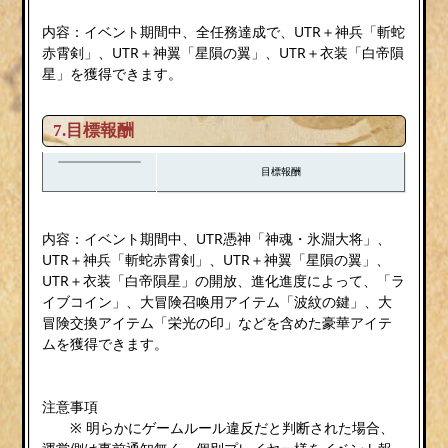
内容：イベント期間中、全任務達成で、UTR＋神兵「斬蛇
赤霄剣」、UTR＋神翼「星隕の翼」、UTR＋衣装「白帝隕
星」を獲得できます。
7.目標報酬
目標報酬
内容：イベント期間中、UTR憑神「神魂・氷淵大将」、
UTR＋神兵「斬蛇赤霄剣」、UTR＋神翼「星隕の翼」、
UTR＋衣装「白帝隕星」の開放、進化進度によって、「ラ
イブコイン」、大冒険召喚用アイテム「波紋の鍵」、大
冒険交換アイテム「栄光の印」などを含めた豪華アイテ
ムを獲得できます。
注意事項
※ 明らかにゲームルール違反だと判断された場合、