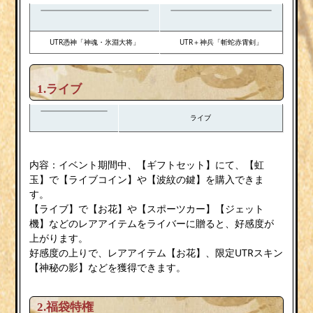
UTR憑神「神魂・氷淵大将」
UTR＋神兵「斬蛇赤霄剣」
1.ライブ
ライブ
内容：イベント期間中、【ギフトセット】にて、【虹
玉】で【ライブコイン】や【波紋の鍵】を購入できま
す。
【ライブ】で【お花】や【スポーツカー】【ジェット
機】などのレアアイテムをライバーに贈ると、好感度が
上がります。
好感度の上りで、レアアイテム【お花】、限定UTRスキン
【神秘の影】などを獲得できます。
2.
福袋特権