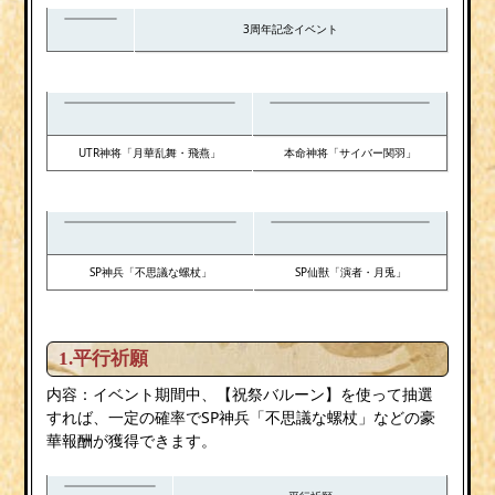
3周年記念イベント
UTR神将「月華乱舞・飛燕」
本命神将「サイバー関羽」
SP神兵「不思議な螺杖」
SP仙獣「演者・月兎」
1.平行祈願
内容：イベント期間中、【祝祭バルーン】を使って抽選
すれば、一定の確率でSP神兵「不思議な螺杖」などの豪
華報酬が獲得できます。