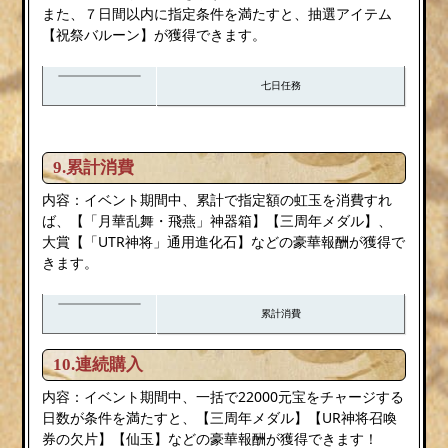
また、７日間以内に指定条件を満たすと、抽選アイテム
【祝祭バルーン】が獲得できます。
七日任務
9.累計消費
内容：イベント期間中、累計で指定額の虹玉を消費すれ
ば、【「月華乱舞・飛燕」神器箱】【三周年メダル】、
大賞【「UTR神将」通用進化石】などの豪華報酬が獲得で
きます。
累計消費
10.連続購入
内容：イベント期間中、一括で22000元宝をチャージする
日数が条件を満たすと、【三周年メダル】【UR神将召喚
券の欠片】【仙玉】などの豪華報酬が獲得できます！