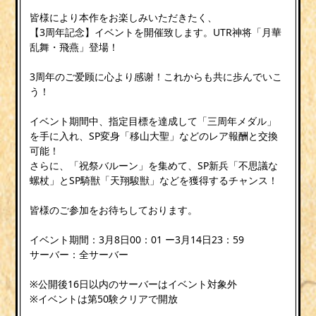
皆様により本作をお楽しみいただきたく、
【3周年記念】イベントを開催致します。UTR神将「月華
乱舞・飛燕」登場！
3周年のご爱顾に心より感谢！これからも共に歩んでいこ
う！
イベント期間中、指定目標を達成して「三周年メダル」
を手に入れ、SP変身「移山大聖」などのレア報酬と交換
可能！
さらに、「祝祭バルーン」を集めて、SP新兵「不思議な
螺杖」とSP騎獣「天翔駿獣」などを獲得するチャンス！
皆様のご参加をお待ちしております。
イベント期間：3月8日00：01 ー3月14日23：59
サーバー：全サーバー
※公開後16日以内のサーバーはイベント対象外
※イベントは第50験クリアで開放