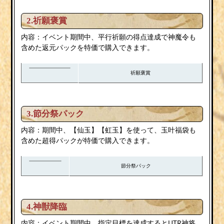
2.祈願褒賞
内容：イベント期間中、平行祈願の得点達成で神魔令も
含めた返元パックを特価で購入できます。
祈願褒賞
3.節分祭パック
内容：期間中、【仙玉】【虹玉】を使って、玉叶福袋も
含めた超得パックが特価で購入できます。
節分祭パック
4.神獣降臨
内容：イベント期間中、指定目標を達成するとUTR神将