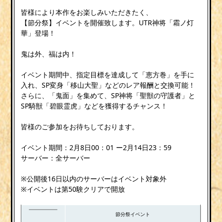
皆様により本作をお楽しみいただきたく、
【節分祭】イベントを開催致します。UTR神将「霜ノ灯
華」登場！
鬼は外、福は内！
イベント期間中、指定目標を達成して「恵方巻」を手に
入れ、SP変身「移山大聖」などのレア報酬と交換可能！
さらに、「鬼面」を集めて、SP神将「聖獣の守護者」と
SP騎獣「碧眼霊虎」などを獲得するチャンス！
皆様のご参加をお待ちしております。
イベント期間：2月8日00：01 ー2月14日23：59
サーバー：全サーバー
※公開後16日以内のサーバーはイベント対象外
※イベントは第50験クリアで開放
節分祭イベント