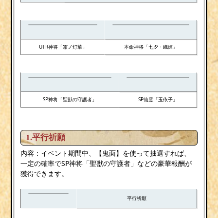
UTR神将「霜ノ灯華」
本命神将「七夕・織姫」
SP神将「聖獣の守護者」
SP仙霊「玉依子」
1.平行祈願
内容：イベント期間中、【鬼面】を使って抽選すれば、
一定の確率でSP神将「聖獣の守護者」などの豪華報酬が
獲得できます。
平行祈願