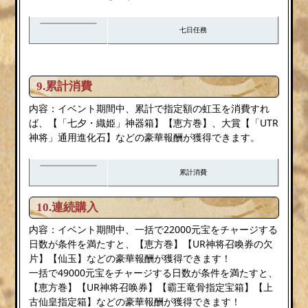
七日任務
9.累計消費
内容：イベント期間中、累計で指定額の虹玉を消費すれ
ば、【「七夕・織姫」神器箱】【恵方巻】、大賞【「UTR
神将」通用進化石】などの豪華報酬が獲得できます。
累計消費
10.連続購入
内容：イベント期間中、一括で22000元宝をチャージする
日数が条件を満たすと、【恵方巻】【UR神将召喚券の欠
片】【仙玉】などの豪華報酬が獲得できます！
一括で49000元宝をチャージする日数が条件を満たすと、
【恵方巻】【UR神将召唤券】【霸王竜骨指定宝箱】【上
古仙皇指定箱】などの豪華報酬が獲得できます！